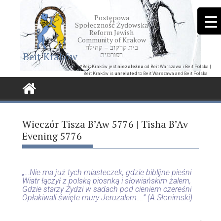
Skip
to
Postępowa
Społeczność Żydowska
content
Reform Jewish
Community of Krakow
בית קרקוב – קהילה
Beit Kraków
רפורמית
*Beit Kraków jest
niezależna
od Beit Warszawa i Beit Polska |
Beit Kraków is
unrelated
to Beit Warszawa and Beit Polska
Wieczór Tisza B’Aw 5776 | Tisha B’Av
Evening 5776
„…Nie ma już tych miasteczek, gdzie biblijne pieśni
Wiatr łączył z polską piosnką i słowiańskim żalem,
Gdzie starzy Żydzi w sadach pod cieniem czereśni
Opłakiwali święte mury Jeruzalem….” (A.Słonimski)
„