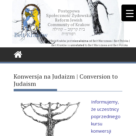
Skip
to
Postępowa
Społeczność Żydowska
content
Reform Jewish
Community of Krakow
בית קרקוב – קהילה
Beit Kraków
רפורמית
*Beit Kraków jest
niezależna
od Beit Warszawa i Beit Polska |
Beit Kraków is
unrelated
to Beit Warszawa and Beit Polska
Konwersja na Judaizm | Conversion to
Judaism
Informujemy,
że uczestnicy
poprzedniego
kursu
konwersji