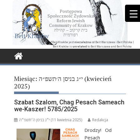
Skip
to
Postępowa
Społeczność Żydowska
content
Reform Jewish
Community of Krakow
בית קרקוב – קהילה
Beit Kraków
רפורמית
*Beit Kraków jest
niezależna
od Beit Warszawa i Beit Polska |
Beit Kraków is
unrelated
to Beit Warszawa and Beit Polska
Miesiąc:
י״ג בניסן ה׳תשפ״ה (kwiecień
2025)
Szabat Szalom, Chag Pesach Sameach
we-Kaszer! 5785/2025
י״ג בניסן ה׳תשפ״ה (11 kwietnia 2025)
Redakcja
Drodzy! Od
Pesach