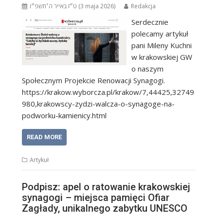
ט״ז באייר ה׳תשפ״ו (3 maja 2026)
Redakcja
Serdecznie
polecamy artykuł
pani Mileny Kuchni
w krakowskiej GW
o naszym
Społecznym Projekcie Renowacji Synagogi.
https://krakow.wyborcza.pl/krakow/7,44425,32749
980,krakowscy-zydzi-walcza-o-synagoge-na-
podworku-kamienicy.html
READ MORE
Artykuł
Podpisz: apel o ratowanie krakowskiej
synagogi – miejsca pamięci Ofiar
Zagłady, unikalnego zabytku UNESCO