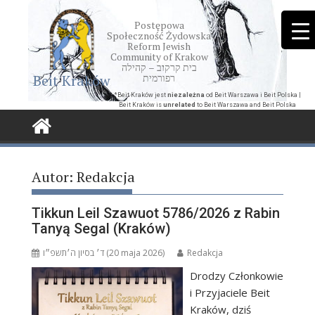
Skip
to
Postępowa
Społeczność Żydowska
content
Reform Jewish
Community of Krakow
בית קרקוב – קהילה
Beit Kraków
רפורמית
*Beit Kraków jest
niezależna
od Beit Warszawa i Beit Polska |
Beit Kraków is
unrelated
to Beit Warszawa and Beit Polska
Autor:
Redakcja
Tikkun Leil Szawuot 5786/2026 z Rabin
Tanyą Segal (Kraków)
ד׳ בסיון ה׳תשפ״ו (20 maja 2026)
Redakcja
Drodzy Członkowie
i Przyjaciele Beit
Kraków, dziś