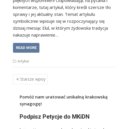
pięknych wspomnień! Odpowiadając na pytania i
komentarze, tutaj artykuł, który kreśli szersze tło
sprawy i jej aktualny stan. Temat artykułu
symbolicznie wpisuje się w rozpoczynający się
dzisiaj miesiąc Elul, w którym żydowska tradycja
nakazuje naprawienie…
READ MORE
Artykuł
Nawigacja
Starsze wpisy
po
wpisach
Pomóż nam uratować unikalną krakowską
synagogę!
Podpisz Petycje do MKiDN