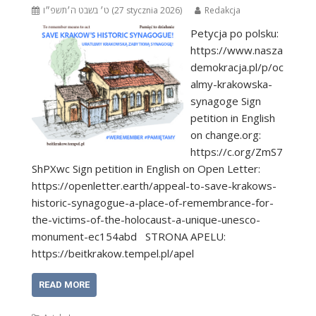
ט׳ בשבט ה׳תשפ״ו (27 stycznia 2026)
Redakcja
Petycja po polsku:
https://www.nasza
demokracja.pl/p/oc
almy-krakowska-
synagoge Sign
petition in English
on change.org:
https://c.org/ZmS7
ShPXwc Sign petition in English on Open Letter:
https://openletter.earth/appeal-to-save-krakows-
historic-synagogue-a-place-of-remembrance-for-
the-victims-of-the-holocaust-a-unique-unesco-
monument-ec154abd STRONA APELU:
https://beitkrakow.tempel.pl/apel
READ MORE