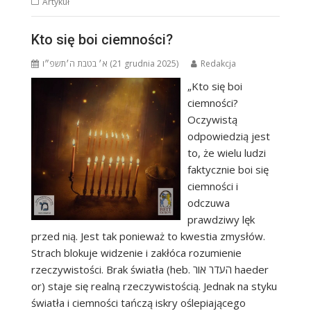
Artykuł
Kto się boi ciemności?
א׳ בטבת ה׳תשפ״ו (21 grudnia 2025)
Redakcja
„Kto się boi
ciemności?
Oczywistą
odpowiedzią jest
to, że wielu ludzi
faktycznie boi się
ciemności i
odczuwa
prawdziwy lęk
przed nią. Jest tak ponieważ to kwestia zmysłów.
Strach blokuje widzenie i zakłóca rozumienie
rzeczywistości. Brak światła (heb. העדר אור haeder
or) staje się realną rzeczywistością. Jednak na styku
światła i ciemności tańczą iskry oślepiającego