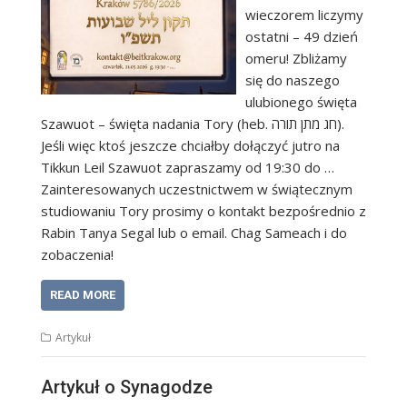
wieczorem liczymy
ostatni – 49 dzień
omeru! Zbliżamy
się do naszego
ulubionego święta
Szawuot – święta nadania Tory (heb. חג מתן תורה).
Jeśli więc ktoś jeszcze chciałby dołączyć jutro na
Tikkun Leil Szawuot zapraszamy od 19:30 do …
Zainteresowanych uczestnictwem w świątecznym
studiowaniu Tory prosimy o kontakt bezpośrednio z
Rabin Tanya Segal lub o email. Chag Sameach i do
zobaczenia!
READ MORE
Artykuł
Artykuł o Synagodze