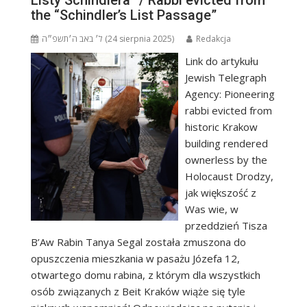
Listy Schindlera” / Rabbi evicted from
the “Schindler’s List Passage”
ל׳ באב ה׳תשפ״ה (24 sierpnia 2025)
Redakcja
Link do artykułu
Jewish Telegraph
Agency: Pioneering
rabbi evicted from
historic Krakow
building rendered
ownerless by the
Holocaust Drodzy,
jak większość z
Was wie, w
przeddzień Tisza
B’Aw Rabin Tanya Segal została zmuszona do
opuszczenia mieszkania w pasażu Józefa 12,
otwartego domu rabina, z którym dla wszystkich
osób związanych z Beit Kraków wiąże się tyle