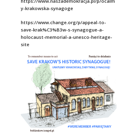
https://www.naszademokracja.pl/p/ocalm
y-krakowska-synagoge
https://www.change.org/p/appeal-to-
save-krak%C3%B3w-s-synagogue-a-
holocaust-memorial-a-unesco-heritage-
site