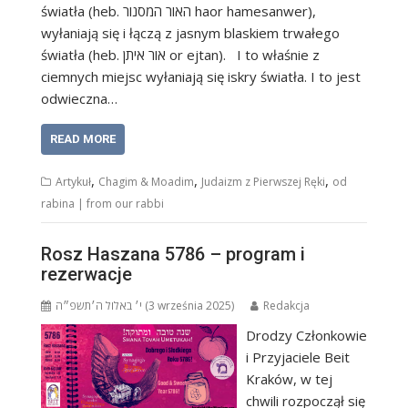
światła (heb. האור המסנור haor hamesanwer),
wyłaniają się i łączą z jasnym blaskiem trwałego
światła (heb. אור איתן or ejtan). I to właśnie z
ciemnych miejsc wyłaniają się iskry światła. I to jest
odwieczna…
READ MORE
,
,
,
Artykuł
Chagim & Moadim
Judaizm z Pierwszej Ręki
od
rabina | from our rabbi
Rosz Haszana 5786 – program i
rezerwacje
י׳ באלול ה׳תשפ״ה (3 września 2025)
Redakcja
Drodzy Członkowie
i Przyjaciele Beit
Kraków, w tej
chwili rozpoczął się