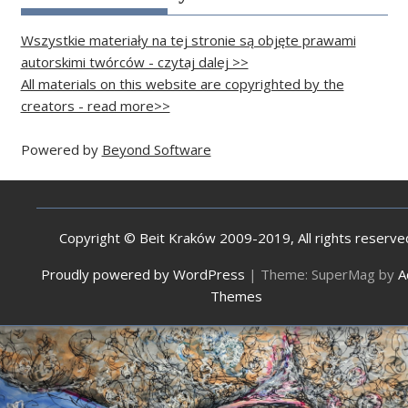
Wszystkie materiały na tej stronie są objęte prawami
autorskimi twórców - czytaj dalej >>
All materials on this website are copyrighted by the
creators - read more>>
Powered by
Beyond Software
Copyright © Beit Kraków 2009-2019, All rights reserve
Proudly powered by WordPress
|
Theme: SuperMag by
A
Themes