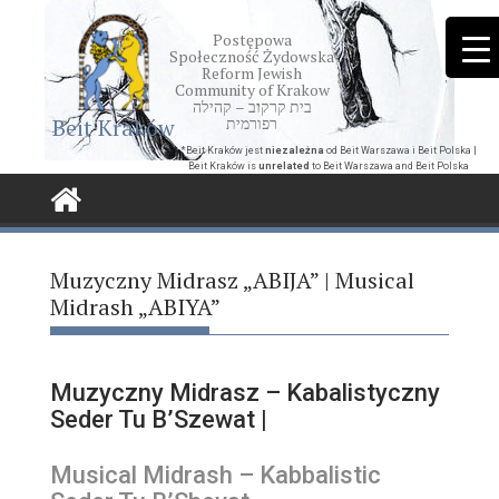
Skip
to
Postępowa
Społeczność Żydowska
content
Reform Jewish
Community of Krakow
בית קרקוב – קהילה
Beit Kraków
רפורמית
*Beit Kraków jest
niezależna
od Beit Warszawa i Beit Polska |
Beit Kraków is
unrelated
to Beit Warszawa and Beit Polska
Muzyczny Midrasz „ABIJA” | Musical
Midrash „ABIYA”
Muzyczny Midrasz – Kabalistyczny
Seder Tu B’Szewat |
Musical Midrash – Kabbalistic