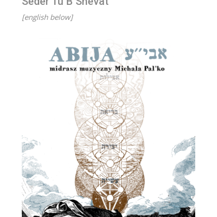
Seder Tu B’Shevat
[english below]