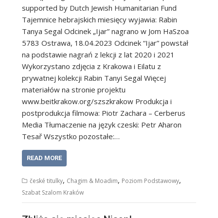
supported by Dutch Jewish Humanitarian Fund
Tajemnice hebrajskich miesięcy wyjawia: Rabin
Tanya Segal Odcinek „Ijar” nagrano w Jom HaSzoa
5783 Ostrawa, 18.04.2023 Odcinek “Ijar” powstał
na podstawie nagrań z lekcji z lat 2020 i 2021
Wykorzystano zdjęcia z Krakowa i Eilatu z
prywatnej kolekcji Rabin Tanyi Segal Więcej
materiałów na stronie projektu
www.beitkrakow.org/szszkrakow Produkcja i
postprodukcja filmowa: Piotr Zachara – Cerberus
Media Tłumaczenie na język czeski: Petr Aharon
Tesař Wszystko pozostałe:…
READ MORE
,
,
,
české titulky
Chagim & Moadim
Poziom Podstawowy
Szabat Szalom Kraków