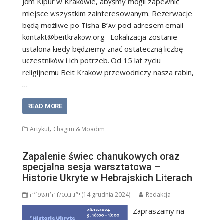
Jom Kipur w Krakowie, abyśmy mogli zapewnić
miejsce wszystkim zainteresowanym. Rezerwacje
będą możliwe po Tisha B’Av pod adresem email
kontakt@beitkrakow.org Lokalizacja zostanie
ustalona kiedy będziemy znać ostateczną liczbę
uczestników i ich potrzeb. Od 15 lat życiu
religijnemu Beit Krakow przewodniczy nasza rabin,
…
READ MORE
,
Artykuł
Chagim & Moadim
Zapalenie świec chanukowych oraz
specjalna sesja warsztatowa –
Historie Ukryte w Hebrajskich Literach
י״ג בכסלו ה׳תשפ״ה (14 grudnia 2024)
Redakcja
Zapraszamy na