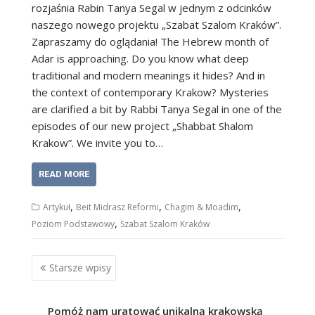
rozjaśnia Rabin Tanya Segal w jednym z odcinków
naszego nowego projektu „Szabat Szalom Kraków”.
Zapraszamy do oglądania! The Hebrew month of
Adar is approaching. Do you know what deep
traditional and modern meanings it hides? And in
the context of contemporary Krakow? Mysteries
are clarified a bit by Rabbi Tanya Segal in one of the
episodes of our new project „Shabbat Shalom
Krakow”. We invite you to…
READ MORE
,
,
,
Artykuł
Beit Midrasz Reformi
Chagim & Moadim
,
Poziom Podstawowy
Szabat Szalom Kraków
Nawigacja
Starsze wpisy
po
wpisach
Pomóż nam uratować unikalną krakowską