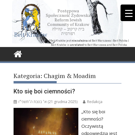
Skip
to
Postępowa
Społeczność Żydowska
content
Reform Jewish
Community of Krakow
בית קרקוב – קהילה
Beit Kraków
רפורמית
*Beit Kraków jest
niezależna
od Beit Warszawa i Beit Polska |
Beit Kraków is
unrelated
to Beit Warszawa and Beit Polska
Kategoria:
Chagim & Moadim
Kto się boi ciemności?
א׳ בטבת ה׳תשפ״ו (21 grudnia 2025)
Redakcja
„Kto się boi
ciemności?
Oczywistą
odpowiedzią jest