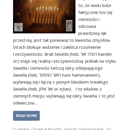
to, że wielu ludzi
faktycznie boi się
ciemności i
odczuwa
prawdziwy lęk
przed nią. Jest tak ponieważ to kwestia zmysłów.
Strach blokuje widzenie i zakłóca rozumienie
rzeczywistości. Brak światła (heb. העדר אור haeder
or) staje się realną rzeczywistością. Jednak na styku
światła i ciemności tańczą iskry oślepiającego
światła (heb. האור המסנור haor hamesanwer),
wyłaniają się i łączą z jasnym blaskiem trwałego
światła (heb. אור איתן or ejtan). I to właśnie z
ciemnych miejsc wyłaniają się iskry światła. I to jest
odwieczna…
READ MORE
,
,
,
Artykuł
Chagim & Moadim
Judaizm z Pierwszej Ręki
od