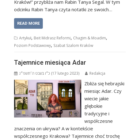
Kraków!” przybliża nam Rabin Tanya Segal. W tym
odcinku Rabin Tanya czyta notatki ze swoich…
READ MORE
,
,
,
Artykuł
Beit Midrasz Reformi
Chagim & Moadim
,
Poziom Podstawowy
Szabat Szalom Kraków
Tajemnice miesiąca Adar
כ״ו בשבט ה׳תשפ״ג (17 lutego 2023)
Redakcja
Zbliża się hebrajski
miesiąc Adar. Czy
wiecie jakie
głębokie
tradycyjne i
współczesne
znaczenia on ukrywa? A w kontekście
współczesnego Krakowa? Tajemnice choć trochę