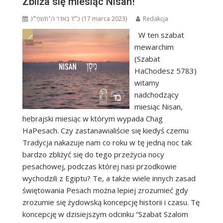
Zbliża się miesiąc Nisan!
כ״ד באדר ה׳תשפ״ג (17 marca 2023)
Redakcja
W ten szabat
mewarchim
(Szabat
HaChodesz 5783)
witamy
nadchodzący
miesiąc Nisan,
hebrajski miesiąc w którym wypada Chag
HaPesach. Czy zastanawialiście się kiedyś czemu
Tradycja nakazuje nam co roku w tę jedną noc tak
bardzo zbliżyć się do tego przeżycia nocy
pesachowej, podczas której nasi przodkowie
wychodzili z Egiptu? Te, a także wiele innych zasad
świętowania Pesach można lepiej zrozumieć gdy
zrozumie się żydowską koncepcję historii i czasu. Tę
koncepcję w dzisiejszym odcinku “Szabat Szalom