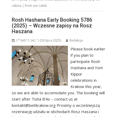
rabina | from our rabbi
Rosh Hashana Early Booking 5786
(2025) – Wczesne zapisy na Rosz
Haszana
ג׳ באב ה׳תשפ״ה (28 lipca 2025)
Redakcja
Please book earlier
if you plan to
participate Rosh
Hashana and Yom
Kippur
celebrations in
Krakow this year,
so we are able to accomodate you. The booking will
start after Tisha B’Av – contact us at
kontakt@beitkrakow.org Prosimy o wcześniejszą
rezerwację udziału w obchodach Rosz Haszana i