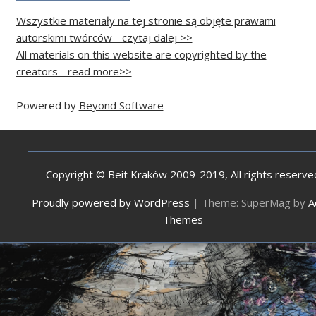
Wszystkie materiały na tej stronie są objęte prawami
autorskimi twórców - czytaj dalej >>
All materials on this website are copyrighted by the
creators - read more>>
Powered by
Beyond Software
Copyright © Beit Kraków 2009-2019, All rights reserve
Proudly powered by WordPress
|
Theme: SuperMag by
A
Themes