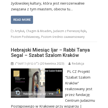
żydowskiej kultury, która jest nierozerwalnie
związana z tym miastem, obecna tu…
READ MORE
,
,
,
Artykuł
Chagim & Moadim
Judaizm z Pierwszej Ręki
,
Poziom Podstawowy
Poziom średnio-zaawansowany
Hebrajski Miesiąc Ijar – Rabbi Tanya
Segal – Szabat Szalom Kraków
כ״ט בניסן ה׳תשפ״ג (20 kwietnia 2023)
Redakcja
PL CZ Projekt
“Szabat Szalom
Kraków”
realizowany jest
przez fundację:
Centrum Judaizmu
Postępowego w Krakowie przy wsparciu |