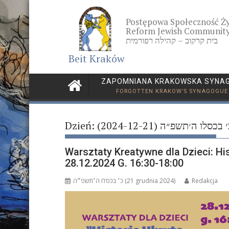
Skip
to
Postępowa Społeczność Ż
content
Reform Jewish Community
בית קרקוב – קהילה רפורמית
Beit Kraków
ZAPOMNIANA KRAKOWSKA SYNA
FORGOTTEN KRAKOW’S SYNAGOGUE
Dzień:
׳ בכסלו ה׳תשפ״ה (2024-12-21
Warsztaty Kreatywne dla Dzieci: His
28.12.2024 G. 16:30-18:00
כ׳ בכסלו ה׳תשפ״ה (21 grudnia 2024)
Redakcja