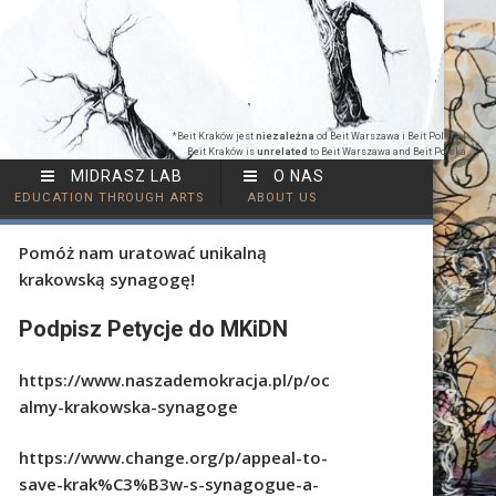
*Beit Kraków jest
niezależna
od Beit Warszawa i Beit Polska |
Beit Kraków is
unrelated
to Beit Warszawa and Beit Polska
MIDRASZ LAB
O NAS
EDUCATION THROUGH ARTS
ABOUT US
Pomóż nam uratować unikalną
krakowską synagogę!
Podpisz Petycje do MKiDN
https://www.naszademokracja.pl/p/oc
almy-krakowska-synagoge
https://www.change.org/p/appeal-to-
save-krak%C3%B3w-s-synagogue-a-