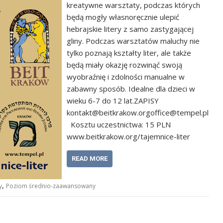
kreatywne warsztaty, podczas których
będą mogły własnoręcznie ulepić
hebrajskie litery z samo zastygającej
gliny. Podczas warsztatów maluchy nie
tylko poznają kształty liter, ale także
będą miały okazję rozwinąć swoją
wyobraźnię i zdolności manualne w
zabawny sposób. Idealne dla dzieci w
wieku 6-7 do 12 lat.ZAPISY
kontakt@beitkrakow.orgoffice@tempel.pl
Kosztu uczestnictwa: 15 PLN
www.beitkrakow.org/tajemnice-liter
READ MORE
,
y
Poziom średnio-zaawansowany