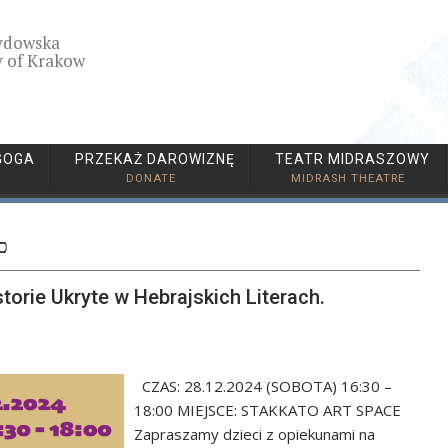
ydowska
 of Krakow
GOGA
PRZEKAŻ DAROWIZNĘ
TEATR MIDRASZOWY
DONATE
MIDRASH THEATRE
כ)
torie Ukryte w Hebrajskich Literach.
CZAS: 28.12.2024 (SOBOTA) 16:30 –
18:00 MIEJSCE: STAKKATO ART SPACE
Zapraszamy dzieci z opiekunami na