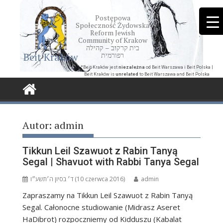
Skip
to
Postępowa
Społeczność Żydowska
content
Reform Jewish
Community of Krakow
בית קרקוב – קהילה
Beit Kraków
רפורמית
*Beit Kraków jest
niezależna
od Beit Warszawa i Beit Polska |
Beit Kraków is
unrelated
to Beit Warszawa and Beit Polska
Autor:
admin
Tikkun Leil Szawuot z Rabin Tanyą
Segal | Shavuot with Rabbi Tanya Segal
ד׳ בסיון ה׳תשע״ו (10 czerwca 2016)
admin
Zapraszamy na Tikkun Leil Szawuot z Rabin Tanyą
Segal. Całonocne studiowanie (Midrasz Aseret
HaDibrot) rozpoczniemy od Kidduszu (Kabalat