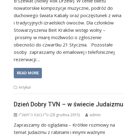
B’Szewat (Nowy Rok Drzew). W cenie biletu
nowatorskie kompozycje muzyczne, podróż do
duchowego świata Kabały oraz poczęstunek z wina
i tradycyjnych izraelskich owoców. Dla członków
Stowarzyszenia Beit Kraków wstęp wolny –
prosimy w miarę możliwości o zgłoszenie
obecności do czwartku 21 Stycznia. Pozostałe
osoby zapraszamy do emailowej i telefonicznej
rezerwacji:…
READ MORE
Artykuł
Dzień Dobry TVN – w świecie Judaizmu
ט״ז בטבת ה׳תשע״ו (28 grudnia 2015)
admin
Zapraszamy do oglądania – Krótkie rozmowy na
temat Judaizmu z rabinami i innymi ważnymi