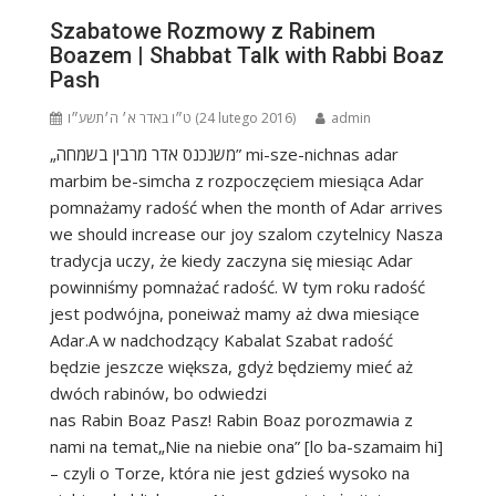
Szabatowe Rozmowy z Rabinem
Boazem | Shabbat Talk with Rabbi Boaz
Pash
ט״ו באדר א׳ ה׳תשע״ו (24 lutego 2016)
admin
„משנכנס אדר מרבין בשמחה” mi-sze-nichnas adar
marbim be-simcha z rozpoczęciem miesiąca Adar
pomnażamy radość when the month of Adar arrives
we should increase our joy szalom czytelnicy Nasza
tradycja uczy, że kiedy zaczyna się miesiąc Adar
powinniśmy pomnażać radość. W tym roku radość
jest podwójna, poneiważ mamy aż dwa miesiące
Adar.A w nadchodzący Kabalat Szabat radość
będzie jeszcze większa, gdyż będziemy mieć aż
dwóch rabinów, bo odwiedzi
nas Rabin Boaz Pasz! Rabin Boaz porozmawia z
nami na temat„Nie na niebie ona” [lo ba-szamaim hi]
– czyli o Torze, która nie jest gdzieś wysoko na