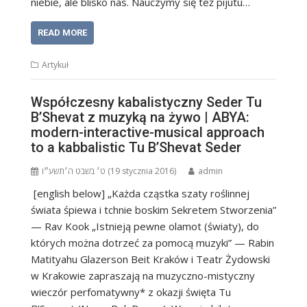
niebie, ale blisko nas. Nauczymy się też pijutu…
READ MORE
Artykuł
Współczesny kabalistyczny Seder Tu
B’Shevat z muzyką na żywo | ABYA:
modern-interactive-musical approach
to a kabbalistic Tu B’Shevat Seder
ט׳ בשבט ה׳תשע״ו (19 stycznia 2016)
admin
[english below] „Każda cząstka szaty roślinnej
świata śpiewa i tchnie boskim Sekretem Stworzenia”
— Rav Kook „Istnieją pewne olamot (światy), do
których można dotrzeć za pomocą muzyki” — Rabin
Matityahu Glazerson Beit Kraków i Teatr Żydowski
w Krakowie zapraszają na muzyczno-mistyczny
wieczór perfomatywny* z okazji święta Tu