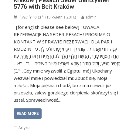
Kraków | Pesach Seder Galitzyaner
5776 with Beit Kraków
ז׳ בניסן ה׳תשע״ו (15 kwietnia 2016)
admin
[for english please see below] UWAGA
REZERWACJE NA SEDER PESACH! PROSIMY O
KONTAKT W SPRAWIE REZERWACJI DLA PAR I
RODZIN עָנָה דוֹדִי וְאָמַר לִי, קוּמִי לָךְ רַעְיָתִי יָפָתִי וּלְכִי לָךְ. כִּי
הִנֵּה הַסְּתָיו עָבָר, הַגֶּשֶׁם חָלַף הָלַךְ לוֹ. הַנִּצָּנִים נִרְאוּ בָאָרֶץ, עֵת
הַזָּמִיר הִגִּיעַ, וְקוֹל הַתּוֹר נִשְׁמַע בְּאַרְצֵנוּ[שיר השירים ב’ י”א –
י”ב] „Gdy mnie wyzwolił z Egiptu, mój Ukochany
wezwał mnie i powiedział mi: Zbudź się, Moja
miłości, Moja piękna i chodź, bo zima niewoli już
przeszła, zalew gorzkiego cierpienia skończył się i
ustał. Sprawiedliwość…
READ MORE
Artykuł