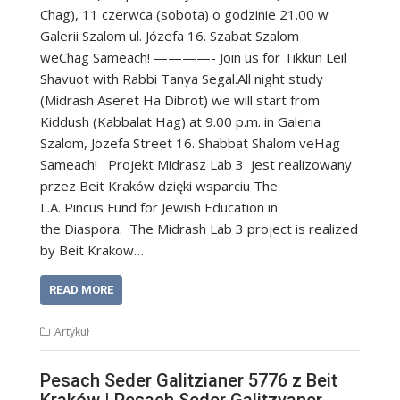
Chag), 11 czerwca (sobota) o godzinie 21.00 w
Galerii Szalom ul. Józefa 16. Szabat Szalom
weChag Sameach! ————- Join us for Tikkun Leil
Shavuot with Rabbi Tanya Segal.All night study
(Midrash Aseret Ha Dibrot) we will start from
Kiddush (Kabbalat Hag) at 9.00 p.m. in Galeria
Szalom, Jozefa Street 16. Shabbat Shalom veHag
Sameach! Projekt Midrasz Lab 3 jest realizowany
przez Beit Kraków dzięki wsparciu The
L.A. Pincus Fund for Jewish Education in
the Diaspora. The Midrash Lab 3 project is realized
by Beit Krakow…
READ MORE
Artykuł
Pesach Seder Galitzianer 5776 z Beit