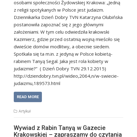
osobami społeczności Żydowskiej Krakowa: „Jedną
z religii spotykanych w Polsce jest judaizm.
Dziennikarka Dzień Dobry TVN Katarzyna Olubińska
postanowiła zapoznać się z jego głównymi
założeniami. W tym celu odwiedziła krakowski
Kazimierz, gdzie przed ostatnią wojną mieściło się
dwieście domów modlitwy, a obecnie siedem.
Spotkała się ta m.in. z jedyną w Polsce kobietą-
rabinem Tanyą Segal. Jaka jest rola kobiety w
judaizmie?” ( Dzień Dobry TVN 29.12.2015)
http://dziendobry.tvn.pl/wideo,2064,n/w-swiecie-
judaizmu,189573.html
READ MORE
Artykuł
Wywiad z Rabin Tanyą w Gazecie
Krakowskiej – zapraszamy do czytania