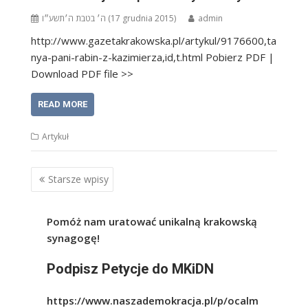
ה׳ בטבת ה׳תשע״ו (17 grudnia 2015)
admin
http://www.gazetakrakowska.pl/artykul/9176600,ta
nya-pani-rabin-z-kazimierza,id,t.html Pobierz PDF |
Download PDF file >>
READ MORE
Artykuł
Nawigacja
Starsze wpisy
po
wpisach
Pomóż nam uratować unikalną krakowską
synagogę!
Podpisz Petycje do MKiDN
https://www.naszademokracja.pl/p/ocalm