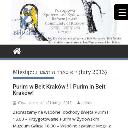
Skip
to
Postępowa
Społeczność Żydowska
content
Reform Jewish
Community of Krakow
בית קרקוב – קהילה
Beit Kraków
רפורמית
*Beit Kraków jest
niezależna
od Beit Warszawa i Beit Polska |
Beit Kraków is
unrelated
to Beit Warszawa and Beit Polska
Miesiąc:
י״א באדר ה׳תשע״ג (luty 2013)
Purim w Beit Kraków ! | Purim in Beit
Kraków!
י״א באדר ה׳תשע״ג (21 lutego 2013)
admin
Zapraszamy na wspólne obchody święta Purim !
18.00 – Przygotowanie Purim w Żydowskim
Muzeum Galicja 18.30 – Wspólne czytanie Megili z