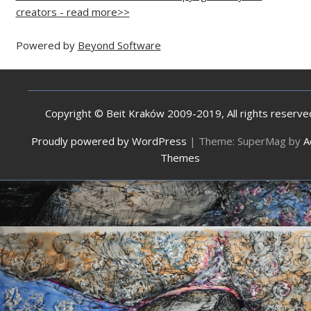
creators - read more>>
Powered by
Beyond Software
Copyright © Beit Kraków 2009-2019, All rights reserve
Proudly powered by WordPress
|
Theme: SuperMag by
A
Themes