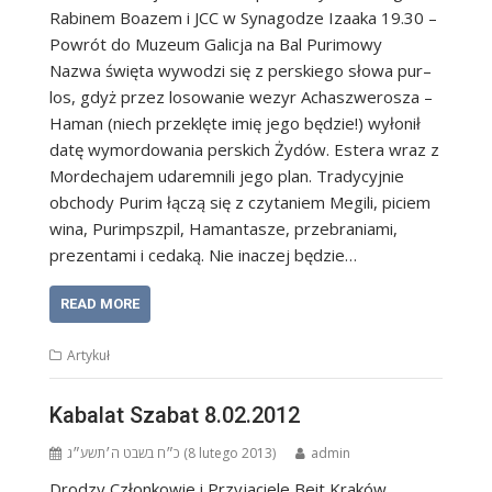
Rabinem Boazem i JCC w Synagodze Izaaka 19.30 –
Powrót do Muzeum Galicja na Bal Purimowy
Nazwa święta wywodzi się z perskiego słowa pur–
los, gdyż przez losowanie wezyr Achaszwerosza –
Haman (niech przeklęte imię jego będzie!) wyłonił
datę wymordowania perskich Żydów. Estera wraz z
Mordechajem udaremnili jego plan. Tradycyjnie
obchody Purim łączą się z czytaniem Megili, piciem
wina, Purimpszpil, Hamantasze, przebraniami,
prezentami i cedaką. Nie inaczej będzie…
READ MORE
Artykuł
Kabalat Szabat 8.02.2012
כ״ח בשבט ה׳תשע״ג (8 lutego 2013)
admin
Drodzy Członkowie i Przyjaciele Beit Kraków,