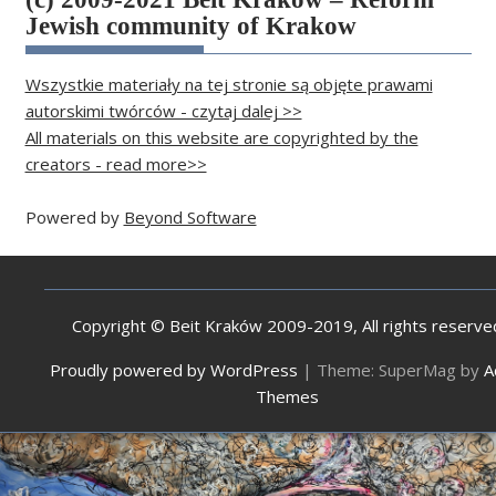
Jewish community of Krakow
Wszystkie materiały na tej stronie są objęte prawami
autorskimi twórców - czytaj dalej >>
All materials on this website are copyrighted by the
creators - read more>>
Powered by
Beyond Software
Copyright © Beit Kraków 2009-2019, All rights reserve
Proudly powered by WordPress
|
Theme: SuperMag by
A
Themes