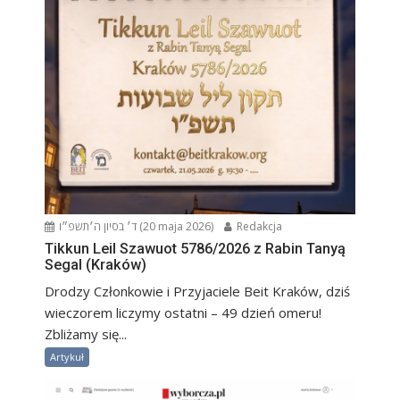
ד׳ בסיון ה׳תשפ״ו (20 maja 2026)
Redakcja
Tikkun Leil Szawuot 5786/2026 z Rabin Tanyą
Segal (Kraków)
Drodzy Członkowie i Przyjaciele Beit Kraków, dziś
wieczorem liczymy ostatni – 49 dzień omeru!
Zbliżamy się...
Artykuł