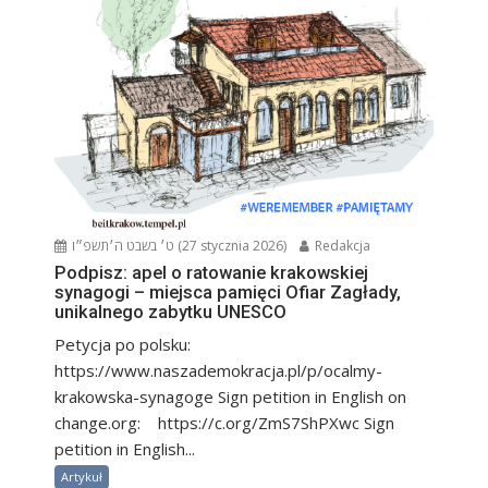
ט׳ בשבט ה׳תשפ״ו (27 stycznia 2026)
Redakcja
Podpisz: apel o ratowanie krakowskiej
synagogi – miejsca pamięci Ofiar Zagłady,
unikalnego zabytku UNESCO
Petycja po polsku:
https://www.naszademokracja.pl/p/ocalmy-
krakowska-synagoge Sign petition in English on
change.org: https://c.org/ZmS7ShPXwc Sign
petition in English...
Artykuł