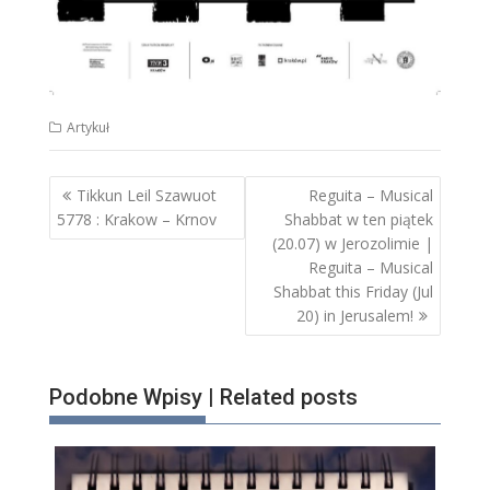
Artykuł
Nawigacja
Tikkun Leil Szawuot
Reguita – Musical
wpisu
5778 : Krakow – Krnov
Shabbat w ten piątek
(20.07) w Jerozolimie |
Reguita – Musical
Shabbat this Friday (Jul
20) in Jerusalem!
Podobne Wpisy | Related posts