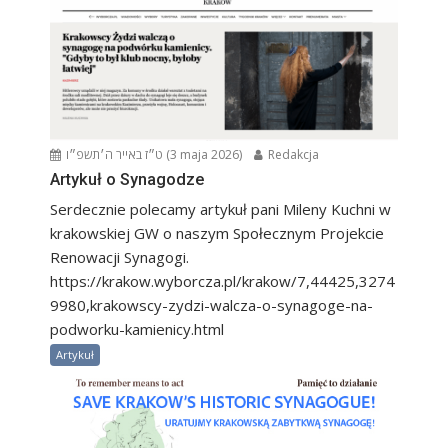
ט״ז באייר ה׳תשפ״ו (3 maja 2026)
Redakcja
Artykuł o Synagodze
Serdecznie polecamy artykuł pani Mileny Kuchni w
krakowskiej GW o naszym Społecznym Projekcie
Renowacji Synagogi.
https://krakow.wyborcza.pl/krakow/7,44425,3274
9980,krakowscy-zydzi-walcza-o-synagoge-na-
podworku-kamienicy.html
Artykuł