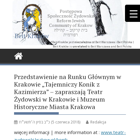
Skip
to
Postępowa
Społeczność Żydowska
content
Reform Jewish
Community of Krakow
בית קרקוב – קהילה
Beit Kraków
רפורמית
*Beit Kraków jest
niezależna
od Beit Warszawa i Beit Polska |
Beit Kraków is
unrelated
to Beit Warszawa and Beit Polska
Przedstawienie na Runku Głównym w
Krakowie „Tajemniczy Konik z
Kazimierza” – zapraszają Teatr
Żydowski w Krakowie i Muzeum
Historyczne Miasta Krakowa
כ״ב בסיון ה׳תשע״ח (5 czerwca 2018)
Redakcja
więcej informacji | more information at :
www.teatr-
zydowski.krakow.pl/konik