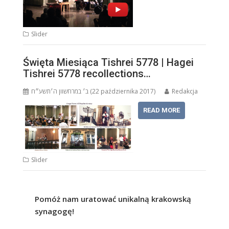
Slider
Święta Miesiąca Tishrei 5778 | Hagei
Tishrei 5778 recollections…
ב׳ במרחשוון ה׳תשע״ח (22 października 2017)
Redakcja
READ MORE
Slider
Pomóż nam uratować unikalną krakowską
synagogę!