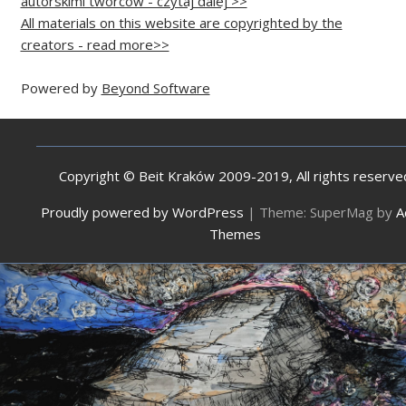
autorskimi twórców - czytaj dalej >>
All materials on this website are copyrighted by the
creators - read more>>
Powered by
Beyond Software
Copyright © Beit Kraków 2009-2019, All rights reserve
Proudly powered by WordPress
|
Theme: SuperMag by
A
Themes