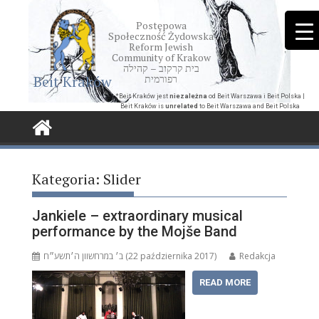
Skip
to
Postępowa
Społeczność Żydowska
content
Reform Jewish
Community of Krakow
בית קרקוב – קהילה
Beit Kraków
רפורמית
*Beit Kraków jest
niezależna
od Beit Warszawa i Beit Polska |
Beit Kraków is
unrelated
to Beit Warszawa and Beit Polska
Kategoria:
Slider
Jankiele – extraordinary musical
performance by the Mojše Band
ב׳ במרחשוון ה׳תשע״ח (22 października 2017)
Redakcja
READ MORE