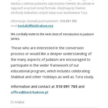
wiedzą z zakresu judaizmu zapraszamy również do udziału
w
zajęciach
w
poszerzonej formule, obejmującej również
obchody Szabatów i innych świąt oraz studiowanie Tory.
Informacje i kontakt pod numerem
510 091 703
oraz
kontakt@beitkrakow.org
We cordially invite to the next class of
Introduction to Judaism
series.
Those who are interested in the conversion
process or would like a deeper understanding of
the many aspects of Judaism are encouraged to
participate in the wider framework of our
educational program, which includes celebrating
Shabbat and other Holidays as well as Tora study.
Information and contact at
510 091 703
and
office@beitrkakow.pl
Artykuł