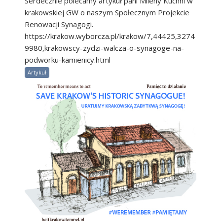
Serdecznie polecamy artykuł pani Mileny Kuchni w
krakowskiej GW o naszym Społecznym Projekcie
Renowacji Synagogi.
https://krakow.wyborcza.pl/krakow/7,44425,3274
9980,krakowscy-zydzi-walcza-o-synagoge-na-
podworku-kamienicy.html
Artykuł