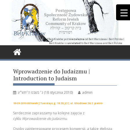
Skip
to
Postępowa
Społeczność Żydowska
content
Reform Jewish
Community of Krakow
בית קרקוב – קהילה
Beit Kraków
רפורמית
*Beit Kraków jest
niezależna
od Beit Warszawa i Beit Polska |
Beit Kraków is
unrelated
to Beit Warszawa and Beit Polska
Wprowadzenie do Judaizmu |
Introduction to Judaism
ג׳ בשבט ה׳תש״ע (18 stycznia 2010)
admin
19
-01-2010 (Wtorek | Tuesday), g. 18:30, JCC, ul. Miodowa 24, 2. pietro
Serdecznie zapraszamy na kolejne zajęcia z
cyklu
Wprowadzenie do Judaizmu
.
Osoby zainteresowane procesem konwersji, a także głębszą