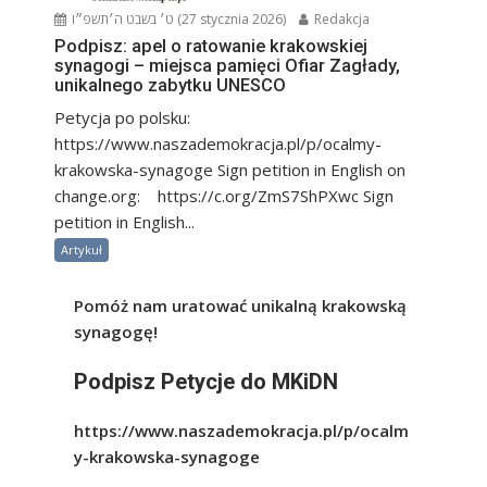
ט׳ בשבט ה׳תשפ״ו (27 stycznia 2026)
Redakcja
Podpisz: apel o ratowanie krakowskiej
synagogi – miejsca pamięci Ofiar Zagłady,
unikalnego zabytku UNESCO
Petycja po polsku:
https://www.naszademokracja.pl/p/ocalmy-
krakowska-synagoge Sign petition in English on
change.org: https://c.org/ZmS7ShPXwc Sign
petition in English...
Artykuł
Pomóż nam uratować unikalną krakowską
synagogę!
Podpisz Petycje do MKiDN
https://www.naszademokracja.pl/p/ocalm
y-krakowska-synagoge