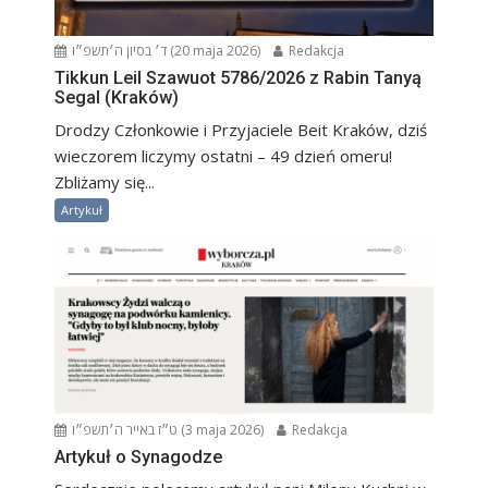
ד׳ בסיון ה׳תשפ״ו (20 maja 2026)
Redakcja
Tikkun Leil Szawuot 5786/2026 z Rabin Tanyą
Segal (Kraków)
Drodzy Członkowie i Przyjaciele Beit Kraków, dziś
wieczorem liczymy ostatni – 49 dzień omeru!
Zbliżamy się...
Artykuł
ט״ז באייר ה׳תשפ״ו (3 maja 2026)
Redakcja
Artykuł o Synagodze