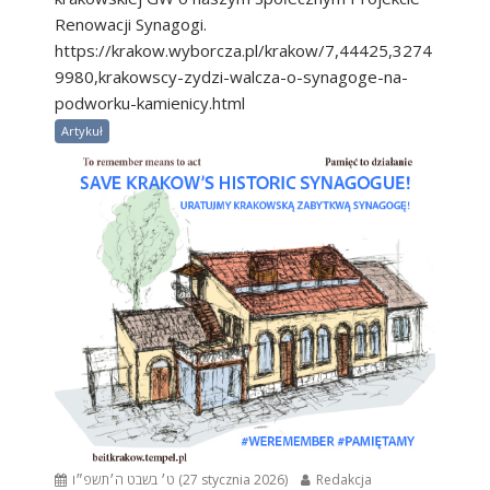
Renowacji Synagogi.
https://krakow.wyborcza.pl/krakow/7,44425,3274
9980,krakowscy-zydzi-walcza-o-synagoge-na-
podworku-kamienicy.html
Artykuł
ט׳ בשבט ה׳תשפ״ו (27 stycznia 2026)
Redakcja