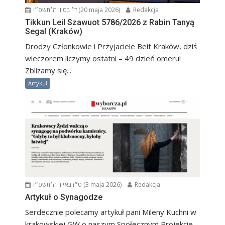
ד׳ בסיון ה׳תשפ״ו (20 maja 2026)
Redakcja
Tikkun Leil Szawuot 5786/2026 z Rabin Tanyą
Segal (Kraków)
Drodzy Członkowie i Przyjaciele Beit Kraków, dziś
wieczorem liczymy ostatni – 49 dzień omeru!
Zbliżamy się...
Artykuł
ט״ז באייר ה׳תשפ״ו (3 maja 2026)
Redakcja
Artykuł o Synagodze
Serdecznie polecamy artykuł pani Mileny Kuchni w
krakowskiej GW o naszym Społecznym Projekcie