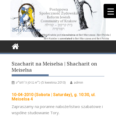
Skip
to
Postępowa
Społeczność Żydowska
content
Reform Jewish
Community of Krakow
בית קרקוב – קהילה
Beit Kraków
רפורמית
*Beit Kraków jest
niezależna
od Beit Warszawa i Beit Polska |
Beit Kraków is
unrelated
to Beit Warszawa and Beit Polska
Szacharit na Meiselsa | Shacharit on
Meiselsa
כ״א בניסן ה׳תש״ע (5 kwietnia 2010)
admin
10-04-2010 (Sobota | Saturday), g. 10:30, ul.
Meiselsa 4
Zapraszamy na poranne nabożeństwo szabatowe i
wspólne studiowanie Tory.