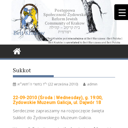
Skip
to
Postępowa
Społeczność Żydowska
content
Reform Jewish
Community of Krakow
בית קרקוב – קהילה
Beit Kraków
רפורמית
*Beit Kraków jest
niezależna
od Beit Warszawa i Beit Polska |
Beit Kraków is
unrelated
to Beit Warszawa and Beit Polska
Sukkot
י״ד בתשרי ה׳תשע״א (22 września 2010)
admin
22-09-2010 (Środa | Wednesday), g. 19:00,
Żydowskie Muzeum Galicja, ul. Dajwór 18
Serdecznie zapraszamy na rozpoczęcie święta
Sukkot do Żydowskiego Muzeum Galicia.