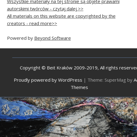
Wszystkie materiały na tej stronie są objęte prawami
autorskimi twórców - czytaj dalej >>
All materials on this website are copyrighted by the
creators - read more>>
Powered by
Beyond Software
Copyright © Beit Kraków 2009-2019, All rights reserve
Proudly powered by WordPress
|
Theme: SuperMag by
A
Themes