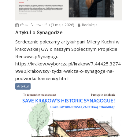
ט״ז באייר ה׳תשפ״ו (3 maja 2026)
Redakcja
Artykuł o Synagodze
Serdecznie polecamy artykuł pani Mileny Kuchni w
krakowskiej GW o naszym Społecznym Projekcie
Renowacji Synagogi.
https://krakow.wyborcza.pl/krakow/7,44425,3274
9980,krakowscy-zydzi-walcza-o-synagoge-na-
podworku-kamienicy.html
Artykuł