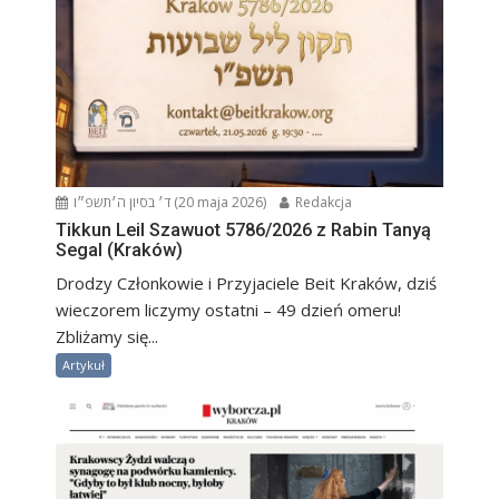
ד׳ בסיון ה׳תשפ״ו (20 maja 2026)
Redakcja
Tikkun Leil Szawuot 5786/2026 z Rabin Tanyą
Segal (Kraków)
Drodzy Członkowie i Przyjaciele Beit Kraków, dziś
wieczorem liczymy ostatni – 49 dzień omeru!
Zbliżamy się...
Artykuł