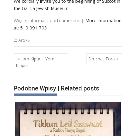
We cordially invite you to the beginning of Succot in
the Galicia Jewish Museum.
Więcej informacji pod numerem:
| More information
at: 510 091 703
Artykuł
Nawigacja
Jom Kipur | Yom
Simchat Tora
wpisu
Kippur
Podobne Wpisy | Related posts