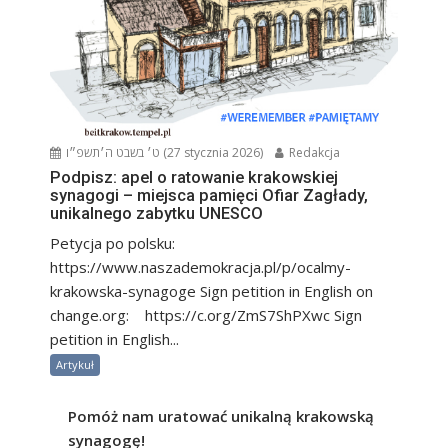
ט׳ בשבט ה׳תשפ״ו (27 stycznia 2026)
Redakcja
Podpisz: apel o ratowanie krakowskiej
synagogi – miejsca pamięci Ofiar Zagłady,
unikalnego zabytku UNESCO
Petycja po polsku:
https://www.naszademokracja.pl/p/ocalmy-
krakowska-synagoge Sign petition in English on
change.org: https://c.org/ZmS7ShPXwc Sign
petition in English...
Artykuł
Pomóż nam uratować unikalną krakowską
synagogę!