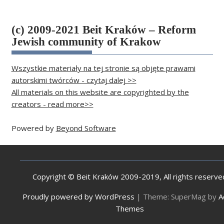
(c) 2009-2021 Beit Kraków – Reform
Jewish community of Krakow
Wszystkie materiały na tej stronie są objęte prawami
autorskimi twórców - czytaj dalej >>
All materials on this website are copyrighted by the
creators - read more>>
Powered by
Beyond Software
Copyright © Beit Kraków 2009-2019, All rights reserve
Proudly powered by WordPress
|
Theme: SuperMag by
A
Themes