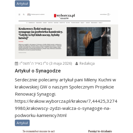
Artykuł
ט״ז באייר ה׳תשפ״ו (3 maja 2026)
Redakcja
Artykuł o Synagodze
Serdecznie polecamy artykuł pani Mileny Kuchni w
krakowskiej GW o naszym Społecznym Projekcie
Renowacji Synagogi.
https://krakow.wyborcza.pl/krakow/7,44425,3274
9980,krakowscy-zydzi-walcza-o-synagoge-na-
podworku-kamienicy.html
Artykuł