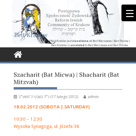
Skip
to
Postępowa
Społeczność Żydowska
content
Reform Jewish
Community of Krakow
בית קרקוב – קהילה
Beit Kraków
רפורמית
*Beit Kraków jest
niezależna
od Beit Warszawa i Beit Polska |
Beit Kraków is
unrelated
to Beit Warszawa and Beit Polska
Szacharit (Bat Micwa) | Shacharit (Bat
Mitzvah)
כ״ד בשבט ה׳תשע״ב (17 lutego 2012)
admin
18.02.2012 (SOBOTA | SATURDAY)
10:30 – 12:30
Wysoka Synagoga, ul. Józefa 38