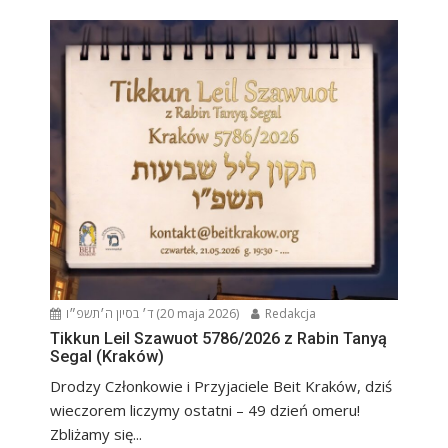
ד׳ בסיון ה׳תשפ״ו (20 maja 2026)
Redakcja
Tikkun Leil Szawuot 5786/2026 z Rabin Tanyą
Segal (Kraków)
Drodzy Członkowie i Przyjaciele Beit Kraków, dziś
wieczorem liczymy ostatni – 49 dzień omeru!
Zbliżamy się...