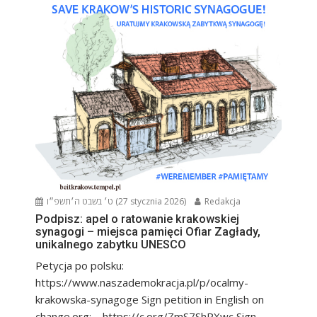
ט׳ בשבט ה׳תשפ״ו (27 stycznia 2026)
Redakcja
Podpisz: apel o ratowanie krakowskiej
synagogi – miejsca pamięci Ofiar Zagłady,
unikalnego zabytku UNESCO
Petycja po polsku:
https://www.naszademokracja.pl/p/ocalmy-
krakowska-synagoge Sign petition in English on
change.org: https://c.org/ZmS7ShPXwc Sign