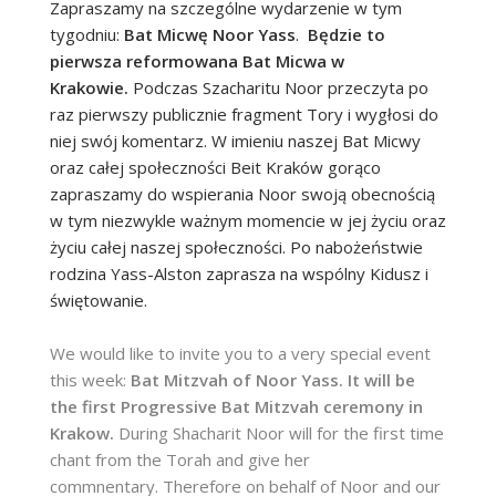
Zapraszamy na szczególne wydarzenie w tym
tygodniu:
Bat Micwę Noor Yass
.
Będzie to
pierwsza reformowana
Bat Micwa
w
Krakowie.
Podczas Szacharitu Noor przeczyta po
raz pierwszy publicznie fragment Tory i wygłosi do
niej swój komentarz.
W imieniu naszej Bat Micwy
oraz całej społeczności Beit Kraków gorąco
zapraszamy do wspierania Noor swoją obecnością
w tym niezwykle ważnym momencie w jej życiu oraz
życiu całej naszej społeczności. Po nabożeństwie
rodzina Yass-Alston zaprasza na wspólny Kidusz i
świętowanie.
We would like to invite you to a very special event
this week:
Bat Mitzvah of Noor Yass
. It will be
the first Progressive Bat Mitzvah ceremony in
Krakow.
During Shacharit Noor will for the first time
chant from the Torah and give her
commnentary. Therefore on behalf of Noor and our