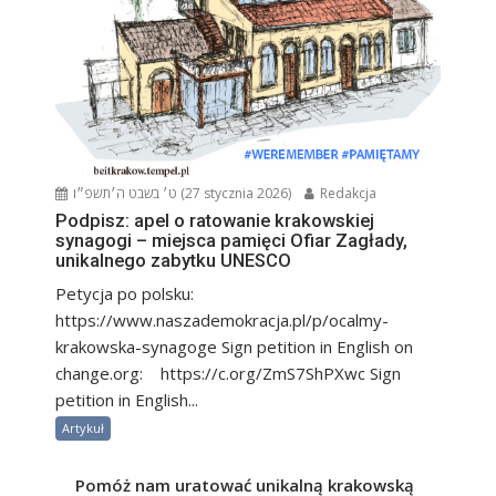
ט׳ בשבט ה׳תשפ״ו (27 stycznia 2026)
Redakcja
Podpisz: apel o ratowanie krakowskiej
synagogi – miejsca pamięci Ofiar Zagłady,
unikalnego zabytku UNESCO
Petycja po polsku:
https://www.naszademokracja.pl/p/ocalmy-
krakowska-synagoge Sign petition in English on
change.org: https://c.org/ZmS7ShPXwc Sign
petition in English...
Artykuł
Pomóż nam uratować unikalną krakowską