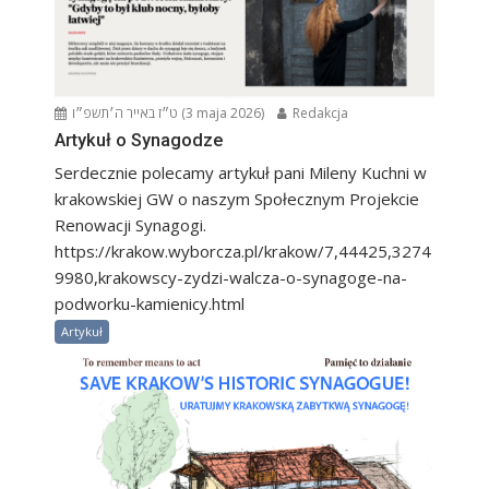
ט״ז באייר ה׳תשפ״ו (3 maja 2026)
Redakcja
Artykuł o Synagodze
Serdecznie polecamy artykuł pani Mileny Kuchni w
krakowskiej GW o naszym Społecznym Projekcie
Renowacji Synagogi.
https://krakow.wyborcza.pl/krakow/7,44425,3274
9980,krakowscy-zydzi-walcza-o-synagoge-na-
podworku-kamienicy.html
Artykuł