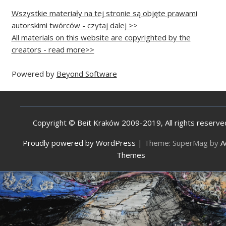
Wszystkie materiały na tej stronie są objęte prawami
autorskimi twórców - czytaj dalej >>
All materials on this website are copyrighted by the
creators - read more>>
Powered by
Beyond Software
Copyright © Beit Kraków 2009-2019, All rights reserve
Proudly powered by WordPress
|
Theme: SuperMag by
A
Themes