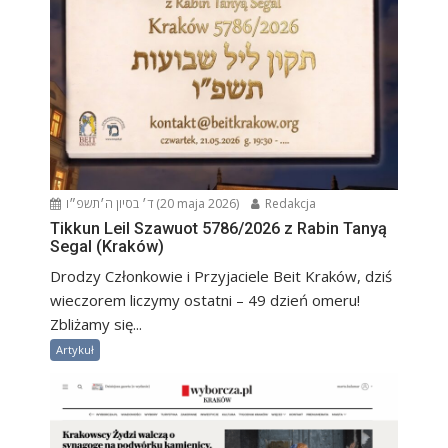
ד׳ בסיון ה׳תשפ״ו (20 maja 2026)
Redakcja
Tikkun Leil Szawuot 5786/2026 z Rabin Tanyą
Segal (Kraków)
Drodzy Członkowie i Przyjaciele Beit Kraków, dziś
wieczorem liczymy ostatni – 49 dzień omeru!
Zbliżamy się...
Artykuł