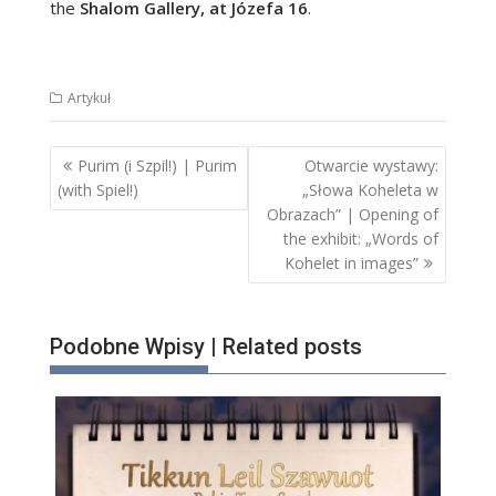
the
Shalom Gallery, at Józefa 16
.
Artykuł
Nawigacja
Purim (i Szpil!) | Purim
Otwarcie wystawy:
wpisu
(with Spiel!)
„Słowa Koheleta w
Obrazach” | Opening of
the exhibit: „Words of
Kohelet in images”
Podobne Wpisy | Related posts