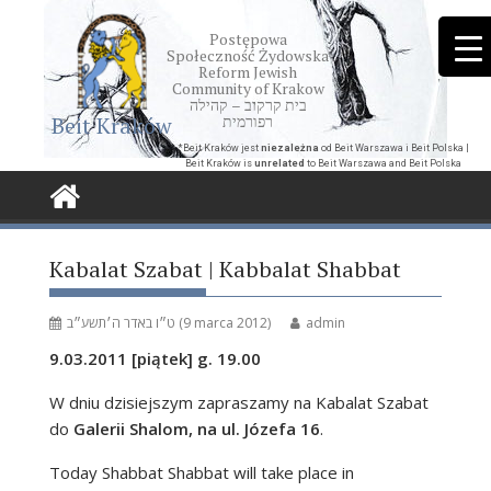
Skip
to
Postępowa
Społeczność Żydowska
content
Reform Jewish
Community of Krakow
בית קרקוב – קהילה
Beit Kraków
רפורמית
*Beit Kraków jest
niezależna
od Beit Warszawa i Beit Polska |
Beit Kraków is
unrelated
to Beit Warszawa and Beit Polska
Kabalat Szabat | Kabbalat Shabbat
ט״ו באדר ה׳תשע״ב (9 marca 2012)
admin
9.03.2011 [piątek] g. 19.00
W dniu dzisiejszym zapraszamy na Kabalat Szabat
do
Galerii Shalom, na ul. Józefa 16
.
Today Shabbat Shabbat will take place in