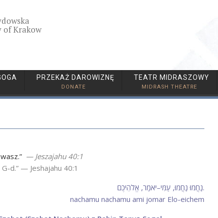
ydowska
 of Krakow
GOGA
PRZEKAŻ DAROWIZNĘ
TEATR MIDRASZOWY
DONATE
MIDRASH THEATRE
g wasz.”
— Jeszajahu 40:1
 G-d.”
— Jeshajahu 40:1
נַחֲמוּ נַחֲמוּ, עַמִּי–יֹאמַר, אֱלֹהֵיכֶם.
nachamu nachamu ami jomar Elo-eichem