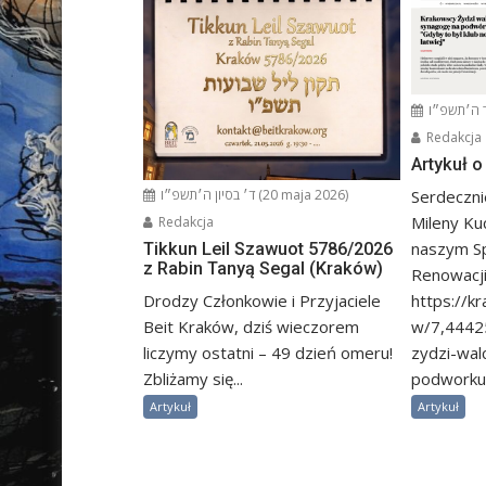
Redakcja
Artykuł 
ד׳ בסיון ה׳תשפ״ו (20 maja 2026)
Serdeczni
Mileny Ku
Redakcja
naszym S
Tikkun Leil Szawuot 5786/2026
z Rabin Tanyą Segal (Kraków)
Renowacji
Drodzy Członkowie i Przyjaciele
https://k
Beit Kraków, dziś wieczorem
w/7,4442
liczymy ostatni – 49 dzień omeru!
zydzi-wal
Zbliżamy się...
podworku-
Artykuł
Artykuł