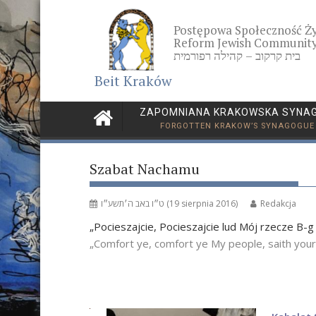
Skip
to
Postępowa Społeczność Ż
content
Reform Jewish Community
בית קרקוב – קהילה רפורמית
Beit Kraków
ZAPOMNIANA KRAKOWSKA SYNA
FORGOTTEN KRAKOW’S SYNAGOGUE
Szabat Nachamu
ט״ו באב ה׳תשע״ו (19 sierpnia 2016)
Redakcja
„Pocieszajcie, Pocieszajcie lud Mój rzecze B-
„Comfort ye, comfort ye My people, saith your