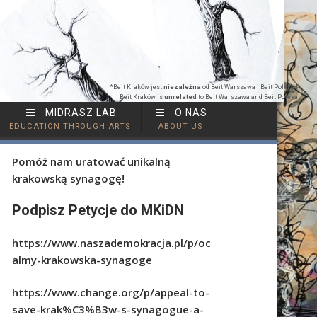
*Beit Kraków jest
niezależna
od Beit Warszawa i Beit Polska |
Beit Kraków is
unrelated
to Beit Warszawa and Beit Polska
MIDRASZ LAB
O NAS
EDUCATION THROUGH ARTS
ABOUT US
Pomóż nam uratować unikalną
krakowską synagogę!
Podpisz Petycje do MKiDN
https://www.naszademokracja.pl/p/oc
almy-krakowska-synagoge
https://www.change.org/p/appeal-to-
save-krak%C3%B3w-s-synagogue-a-