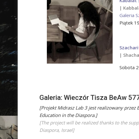
Kabalat 
| Kabbal
Galeria S
Piątek 1
Szachari
| Shacha
Sobota 2
Galeria: Wieczór Tisza BeAw 57
[Projekt Midrasz Lab 3 jest realizowany przez 
Education in the Diaspora.]
[The project will be realized thanks to the supp
Diaspora, Israel]