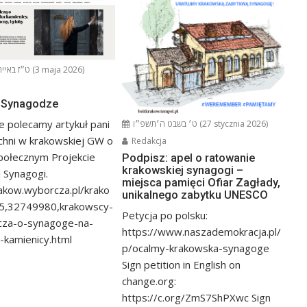
ט״ז באייר ה׳תשפ״ו (3 maja 2026)
o Synagodze
e polecamy artykuł pani
ט׳ בשבט ה׳תשפ״ו (27 stycznia 2026)
chni w krakowskiej GW o
Redakcja
połecznym Projekcie
Podpisz: apel o ratowanie
krakowskiej synagogi –
 Synagogi.
miejsca pamięci Ofiar Zagłady,
rakow.wyborcza.pl/krako
unikalnego zabytku UNESCO
5,32749980,krakowscy-
Petycja po polsku:
cza-o-synagoge-na-
https://www.naszademokracja.pl/
kamienicy.html
p/ocalmy-krakowska-synagoge
Sign petition in English on
change.org:
https://c.org/ZmS7ShPXwc Sign