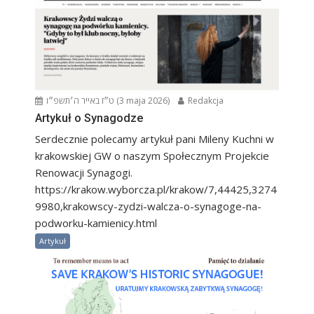
ט״ז באייר ה׳תשפ״ו (3 maja 2026)
Redakcja
Artykuł o Synagodze
Serdecznie polecamy artykuł pani Mileny Kuchni w
krakowskiej GW o naszym Społecznym Projekcie
Renowacji Synagogi.
https://krakow.wyborcza.pl/krakow/7,44425,3274
9980,krakowscy-zydzi-walcza-o-synagoge-na-
podworku-kamienicy.html
Artykuł