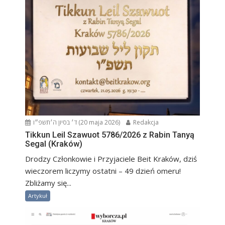
ד׳ בסיון ה׳תשפ״ו (20 maja 2026)
Redakcja
Tikkun Leil Szawuot 5786/2026 z Rabin Tanyą
Segal (Kraków)
Drodzy Członkowie i Przyjaciele Beit Kraków, dziś
wieczorem liczymy ostatni – 49 dzień omeru!
Zbliżamy się...
Artykuł