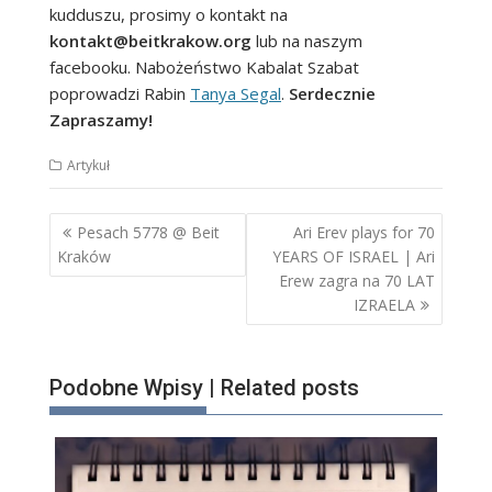
kudduszu, prosimy o kontakt na
kontakt@beitkrakow.org
lub na naszym
facebooku. Nabożeństwo Kabalat Szabat
poprowadzi Rabin
Tanya Segal
.
Serdecznie
Zapraszamy!
Artykuł
Nawigacja
Pesach 5778 @ Beit
Ari Erev plays for 70
wpisu
Kraków
YEARS OF ISRAEL | Ari
Erew zagra na 70 LAT
IZRAELA
Podobne Wpisy | Related posts