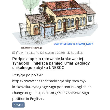
ט׳ בשבט ה׳תשפ״ו (27 stycznia 2026)
Redakcja
Podpisz: apel o ratowanie krakowskiej
synagogi – miejsca pamięci Ofiar Zagłady,
unikalnego zabytku UNESCO
Petycja po polsku:
https://www.naszademokracja.pl/p/ocalmy-
krakowska-synagoge Sign petition in English on
change.org: https://c.org/ZmS7ShPXwc Sign
petition in English...
Artykuł