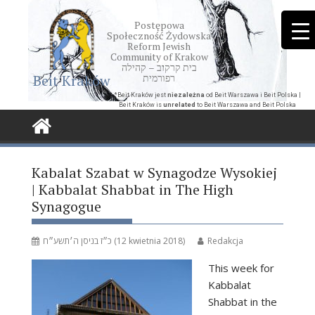
Skip
to
Postępowa
Społeczność Żydowska
content
Reform Jewish
Community of Krakow
בית קרקוב – קהילה
Beit Kraków
רפורמית
*Beit Kraków jest
niezależna
od Beit Warszawa i Beit Polska |
Beit Kraków is
unrelated
to Beit Warszawa and Beit Polska
Kabalat Szabat w Synagodze Wysokiej
| Kabbalat Shabbat in The High
Synagogue
כ״ז בניסן ה׳תשע״ח (12 kwietnia 2018)
Redakcja
This week for
Kabbalat
Shabbat in the