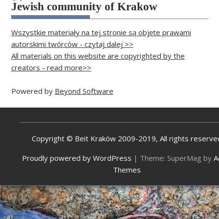
Jewish community of Krakow
Wszystkie materiały na tej stronie są objęte prawami
autorskimi twórców - czytaj dalej >>
All materials on this website are copyrighted by the
creators - read more>>
Powered by
Beyond Software
Copyright © Beit Kraków 2009-2019, All rights reserve
Proudly powered by WordPress
|
Theme: SuperMag by
A
Themes