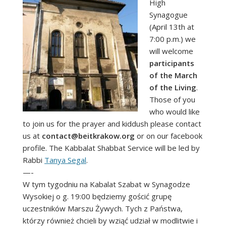
High
Synagogue
(April 13th at
7:00 p.m.) we
will welcome
participants
of the March
of the Living
.
Those of you
who would like
to join us for the prayer and kiddush please contact
us at
contact@beitkrakow.org
or on our facebook
profile. The Kabbalat Shabbat Service will be led by
Rabbi
Tanya Segal
.
—-
W tym tygodniu na Kabalat Szabat w Synagodze
Wysokiej o g. 19:00 będziemy gościć grupę
uczestników Marszu Żywych. Tych z Państwa,
którzy również chcieli by wziąć udział w modlitwie i