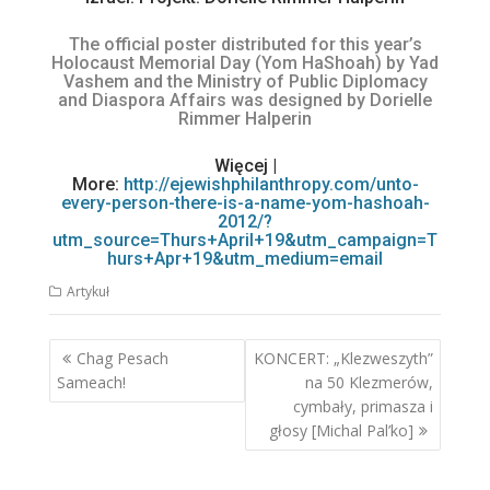
The official poster distributed for this year’s
Holocaust Memorial Day (Yom HaShoah) by Yad
Vashem and the Ministry of Public Diplomacy
and Diaspora Affairs was designed by Dorielle
Rimmer Halperin
Więcej |
More:
http://ejewishphilanthropy.com/unto-
every-person-there-is-a-name-yom-hashoah-
2012/?
utm_source=Thurs+April+19&utm_campaign=T
hurs+Apr+19&utm_medium=email
Artykuł
Nawigacja
Chag Pesach
KONCERT: „Klezweszyth”
wpisu
Sameach!
na 50 Klezmerów,
cymbały, primasza i
głosy [Michal Pal’ko]