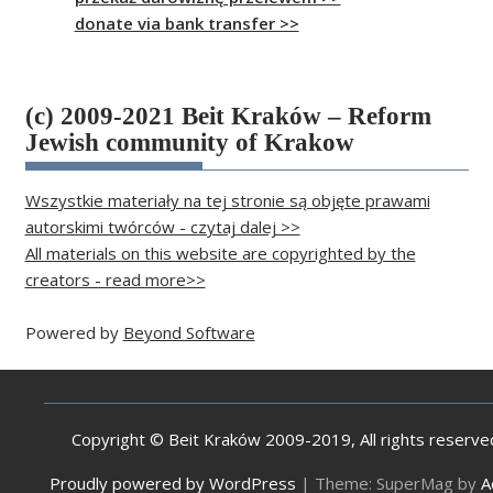
donate via bank transfer >>
(c) 2009-2021 Beit Kraków – Reform
Jewish community of Krakow
Wszystkie materiały na tej stronie są objęte prawami
autorskimi twórców - czytaj dalej >>
All materials on this website are copyrighted by the
creators - read more>>
Powered by
Beyond Software
Copyright © Beit Kraków 2009-2019, All rights reserve
Proudly powered by WordPress
|
Theme: SuperMag by
A