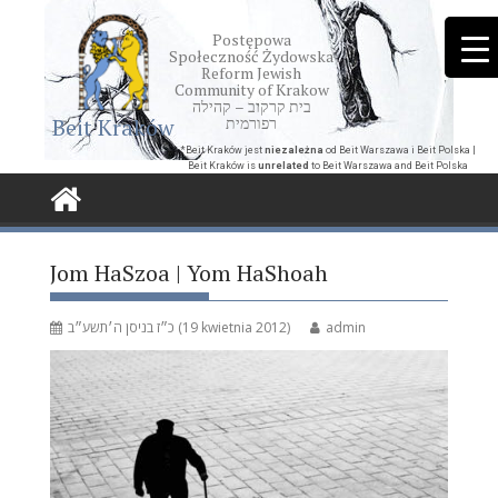
Skip
to
Postępowa
Społeczność Żydowska
content
Reform Jewish
Community of Krakow
בית קרקוב – קהילה
Beit Kraków
רפורמית
*Beit Kraków jest
niezależna
od Beit Warszawa i Beit Polska |
Beit Kraków is
unrelated
to Beit Warszawa and Beit Polska
Jom HaSzoa | Yom HaShoah
כ״ז בניסן ה׳תשע״ב (19 kwietnia 2012)
admin