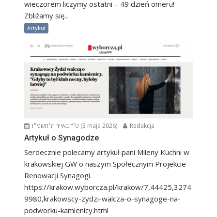
wieczorem liczymy ostatni – 49 dzień omeru!
Zbliżamy się...
Artykuł
ט״ז באייר ה׳תשפ״ו (3 maja 2026)
Redakcja
Artykuł o Synagodze
Serdecznie polecamy artykuł pani Mileny Kuchni w
krakowskiej GW o naszym Społecznym Projekcie
Renowacji Synagogi.
https://krakow.wyborcza.pl/krakow/7,44425,3274
9980,krakowscy-zydzi-walcza-o-synagoge-na-
podworku-kamienicy.html