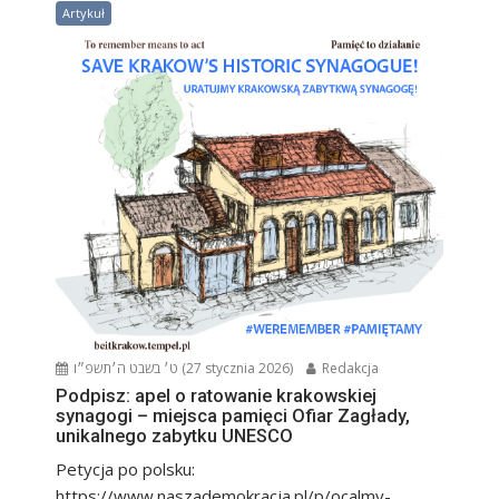
Artykuł
ט׳ בשבט ה׳תשפ״ו (27 stycznia 2026)
Redakcja
Podpisz: apel o ratowanie krakowskiej
synagogi – miejsca pamięci Ofiar Zagłady,
unikalnego zabytku UNESCO
Petycja po polsku:
https://www.naszademokracja.pl/p/ocalmy-