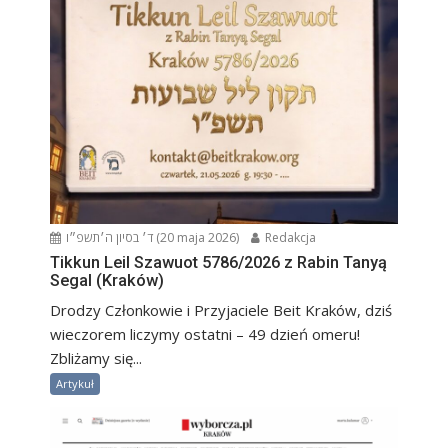
ד׳ בסיון ה׳תשפ״ו (20 maja 2026)
Redakcja
Tikkun Leil Szawuot 5786/2026 z Rabin Tanyą
Segal (Kraków)
Drodzy Członkowie i Przyjaciele Beit Kraków, dziś
wieczorem liczymy ostatni – 49 dzień omeru!
Zbliżamy się...
Artykuł