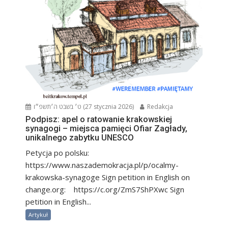
ט׳ בשבט ה׳תשפ״ו (27 stycznia 2026)
Redakcja
Podpisz: apel o ratowanie krakowskiej
synagogi – miejsca pamięci Ofiar Zagłady,
unikalnego zabytku UNESCO
Petycja po polsku:
https://www.naszademokracja.pl/p/ocalmy-
krakowska-synagoge Sign petition in English on
change.org: https://c.org/ZmS7ShPXwc Sign
petition in English...
Artykuł