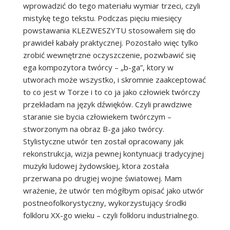
wprowadzić do tego materiału wymiar trzeci, czyli
mistykę tego tekstu. Podczas pięciu miesięcy
powstawania KLEZWESZYTU stosowałem się do
prawideł kabały praktycznej. Pozostało więc tylko
zrobić wewnętrzne oczyszczenie, pozwbawić się
ega kompozytora twórcy – „b-ga”, ktory w
utworach może wszystko, i skromnie zaakceptować
to co jest w Torze i to co ja jako człowiek twórczy
przekładam na język dźwięków. Czyli prawdziwe
staranie sie bycia człowiekem twórczym –
stworzonym na obraz B-ga jako twórcy.
Stylistyczne utwór ten został opracowany jak
rekonstrukcja, wizja pewnej kontynuacji tradycyjnej
muzyki ludowej żydowskiej, ktora została
przerwana po drugiej wojne światowej. Mam
wrażenie, że utwór ten mógłbym opisać jako utwór
postneofolkorystyczny, wykorzystujący środki
folkloru XX-go wieku – czyli folkloru industrialnego.