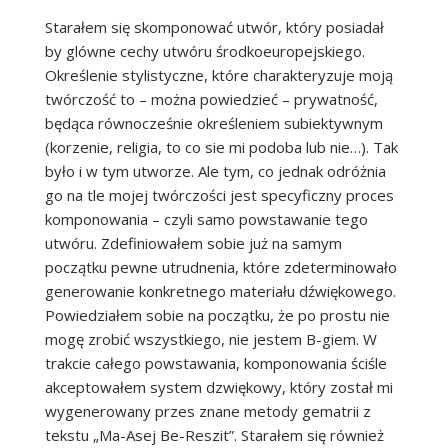
Starałem się skomponować utwór, który posiadał
by glówne cechy utwóru środkoeuropejskiego.
Określenie stylistyczne, które charakteryzuje moją
twórczość to – można powiedzieć – prywatność,
będąca równocześnie określeniem subiektywnym
(korzenie, religia, to co sie mi podoba lub nie…). Tak
było i w tym utworze. Ale tym, co jednak odróżnia
go na tle mojej twórczości jest specyficzny proces
komponowania – czyli samo powstawanie tego
utwóru. Zdefiniowałem sobie już na samym
początku pewne utrudnenia, które zdeterminowało
generowanie konkretnego materiału dźwiękowego.
Powiedziałem sobie na początku, że po prostu nie
mogę zrobić wszystkiego, nie jestem B-giem. W
trakcie całego powstawania, komponowania ściśle
akceptowałem system dzwiękowy, który został mi
wygenerowany przes znane metody gematrii z
tekstu „Ma-Asej Be-Reszit”. Starałem się również