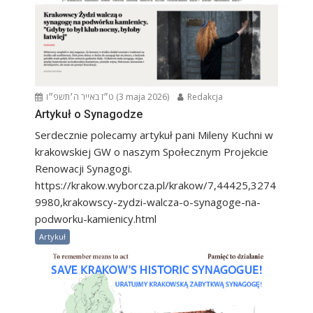
ט״ז באייר ה׳תשפ״ו (3 maja 2026)
Redakcja
Artykuł o Synagodze
Serdecznie polecamy artykuł pani Mileny Kuchni w
krakowskiej GW o naszym Społecznym Projekcie
Renowacji Synagogi.
https://krakow.wyborcza.pl/krakow/7,44425,3274
9980,krakowscy-zydzi-walcza-o-synagoge-na-
podworku-kamienicy.html
Artykuł