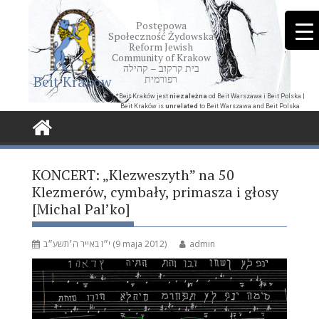
Skip
to
Postępowa
Społeczność Żydowska
content
Reform Jewish
Community of Krakow
בית קרקוב – קהילה
Beit Kraków
רפורמית
*Beit Kraków jest
niezależna
od Beit Warszawa i Beit Polska |
Beit Kraków is
unrelated
to Beit Warszawa and Beit Polska
KONCERT: „Klezweszyth” na 50
Klezmerów, cymbały, primasza i głosy
[Michal Pal’ko]
י״ז באייר ה׳תשע״ב (9 maja 2012)
admin