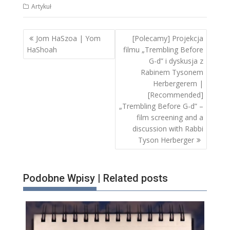
Artykuł
Nawigacja
Jom HaSzoa | Yom
[Polecamy] Projekcja
wpisu
HaShoah
filmu „Trembling Before
G-d” i dyskusja z
Rabinem Tysonem
Herbergerem |
[Recommended]
„Trembling Before G-d” –
film screening and a
discussion with Rabbi
Tyson Herberger
Podobne Wpisy | Related posts