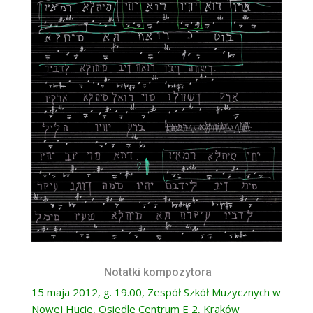
Notatki kompozytora
15 maja 2012, g. 19.00, Zespół Szkół Muzycznych w
Nowej Hucie, Osiedle Centrum E 2, Kraków