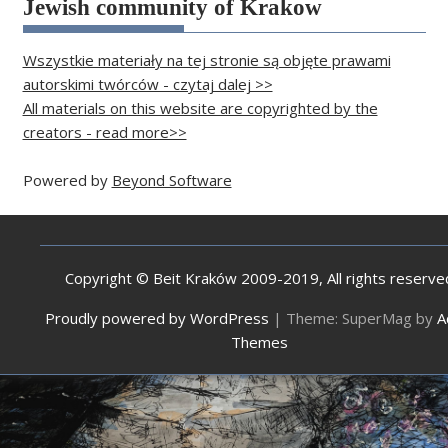
Jewish community of Krakow
Wszystkie materiały na tej stronie są objęte prawami
autorskimi twórców - czytaj dalej >>
All materials on this website are copyrighted by the
creators - read more>>
Powered by
Beyond Software
Copyright © Beit Kraków 2009-2019, All rights reserve
Proudly powered by WordPress
|
Theme: SuperMag by
A
Themes