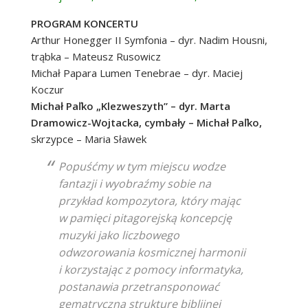
PROGRAM KONCERTU
Arthur Honegger II Symfonia – dyr. Nadim Housni,
trąbka – Mateusz Rusowicz
Michał Papara Lumen Tenebrae – dyr. Maciej
Koczur
Michał Paľko „Klezweszyth” – dyr. Marta
Dramowicz-Wojtacka, cymbały – Michał Paľko,
skrzypce – Maria Sławek
Popuśćmy w tym miejscu wodze
fantazji i wyobraźmy sobie na
przykład kompozytora, który mając
w pamięci pitagorejską koncepcję
muzyki jako liczbowego
odwzorowania kosmicznej harmonii
i korzystając z pomocy informatyka,
postanawia przetransponować
gematryczną strukturę biblijnej