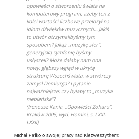
opowieści o stworzeniu świata na
komputerowy program, ażeby ten z
kolei wartości liczbowe przełożył na
idiom dźwięków muzycznych… Jakiś
to utwór otrzymalibyśmy tym
sposobem? Jakąż „muzykę sfer”,
genezyjską symfonię byśmy
usłyszeli? Może dałaby nam ona
nowy, głębszy wgląd w ukrytą
strukturę Wszechświata, w stwórczy
zamysł Demiurga? I pytanie
najważniejsze: czy byłaby to „muzyka
niebiańska”?
(Ireneusz Kania, „Opowieści Zoharu”,
Kraków 2005, wyd. Homini, s. LXXI-
LXXII)
Michał Pa’lko o swojej pracy nad Klezweszythem: