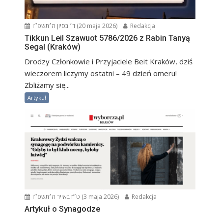
ד׳ בסיון ה׳תשפ״ו (20 maja 2026)
Redakcja
Tikkun Leil Szawuot 5786/2026 z Rabin Tanyą
Segal (Kraków)
Drodzy Członkowie i Przyjaciele Beit Kraków, dziś
wieczorem liczymy ostatni – 49 dzień omeru!
Zbliżamy się...
Artykuł
ט״ז באייר ה׳תשפ״ו (3 maja 2026)
Redakcja
Artykuł o Synagodze