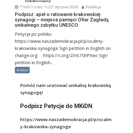
ט׳ בשבט ה׳תשפ״ו (27 stycznia 2026)
Redakcja
Podpisz: apel o ratowanie krakowskiej
synagogi – miejsca pamięci Ofiar Zagłady,
unikalnego zabytku UNESCO
Petycja po polsku:
https://www.naszademokracja.pl/p/ocalmy-
krakowska-synagoge Sign petition in English on
change.org: https://c.org/ZmS7ShPXwc Sign
petition in English...
Artykuł
Pomóż nam uratować unikalną krakowską
synagogę!
Podpisz Petycje do MKiDN
https://www.naszademokracja.pl/p/ocalm
y-krakowska-synagoge