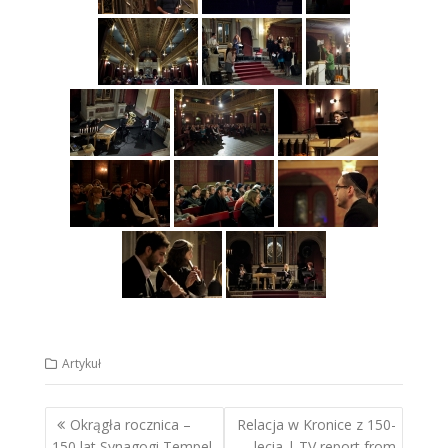
Artykuł
Nawigacja
Okrągła rocznica –
Relacja w Kronice z 150-
wpisu
150 lat Synagogi Tempel
lecia | TV report from