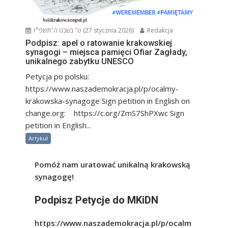
ט׳ בשבט ה׳תשפ״ו (27 stycznia 2026)
Redakcja
Podpisz: apel o ratowanie krakowskiej
synagogi – miejsca pamięci Ofiar Zagłady,
unikalnego zabytku UNESCO
Petycja po polsku:
https://www.naszademokracja.pl/p/ocalmy-
krakowska-synagoge Sign petition in English on
change.org: https://c.org/ZmS7ShPXwc Sign
petition in English...
Artykuł
Pomóż nam uratować unikalną krakowską
synagogę!
Podpisz Petycje do MKiDN
https://www.naszademokracja.pl/p/ocalm