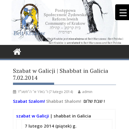
Skip
to
Postępowa
Społeczność Żydowska
content
Reform Jewish
Community of Krakow
בית קרקוב – קהילה
Beit Kraków
רפורמית
*Beit Kraków jest
niezależna
od Beit Warszawa i Beit Polska |
Beit Kraków is
unrelated
to Beit Warszawa and Beit Polska
Szabat w Galicji | Shabbat in Galicia
7.02.2014
ז׳ באדר א׳ ה׳תשע״ד (7 lutego 2014)
admin
Szabat Szalom!
Shabbat Shalom!
שבת שלום !
szabat w Galicji
| shabbat in Galicia
7 lutego 2014 (piątek) g.