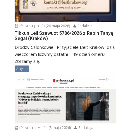
ד׳ בסיון ה׳תשפ״ו (20 maja 2026)
Redakcja
Tikkun Leil Szawuot 5786/2026 z Rabin Tanyą
Segal (Kraków)
Drodzy Członkowie i Przyjaciele Beit Kraków, dziś
wieczorem liczymy ostatni – 49 dzień omeru!
Zbliżamy się...
Artykuł
ט״ז באייר ה׳תשפ״ו (3 maja 2026)
Redakcja