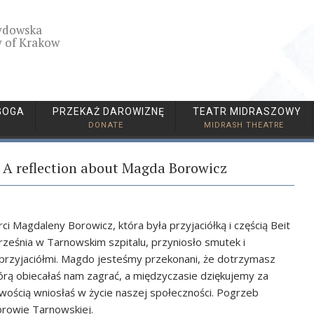
ydowska
 of Krakow
GOGA
PRZEKAŻ DAROWIZNĘ
TEATR MIDRASZOWY
DONATE
MIDRASH THEATRE
 A reflection about Magda Borowicz
i Magdaleny Borowicz, która była przyjaciółką i częścią Beit
eśnia w Tarnowskim szpitalu, przyniosło smutek i
 i przyjaciółmi. Magdo jesteśmy przekonani, że dotrzymasz
órą obiecałaś nam zagrać, a międzyczasie dziękujemy za
iwością wniosłaś w życie naszej społeczności. Pogrzeb
browie Tarnowskiej.