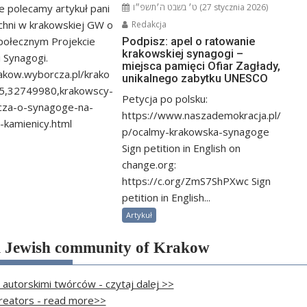
e polecamy artykuł pani
ט׳ בשבט ה׳תשפ״ו (27 stycznia 2026)
chni w krakowskiej GW o
Redakcja
połecznym Projekcie
Podpisz: apel o ratowanie
krakowskiej synagogi –
 Synagogi.
miejsca pamięci Ofiar Zagłady,
rakow.wyborcza.pl/krako
unikalnego zabytku UNESCO
5,32749980,krakowscy-
Petycja po polsku:
cza-o-synagoge-na-
https://www.naszademokracja.pl/
kamienicy.html
p/ocalmy-krakowska-synagoge
Sign petition in English on
change.org:
https://c.org/ZmS7ShPXwc Sign
petition in English...
Artykuł
m Jewish community of Krakow
 autorskimi twórców - czytaj dalej >>
 creators - read more>>