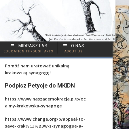
*Beit Kraków jest
niezależna
od Beit Warszawa i Beit Polska |
Beit Kraków is
unrelated
to Beit Warszawa and Beit Polska
MIDRASZ LAB
O NAS
EDUCATION THROUGH ARTS
ABOUT US
Pomóż nam uratować unikalną
krakowską synagogę!
Podpisz Petycje do MKiDN
https://www.naszademokracja.pl/p/oc
almy-krakowska-synagoge
https://www.change.org/p/appeal-to-
save-krak%C3%B3w-s-synagogue-a-