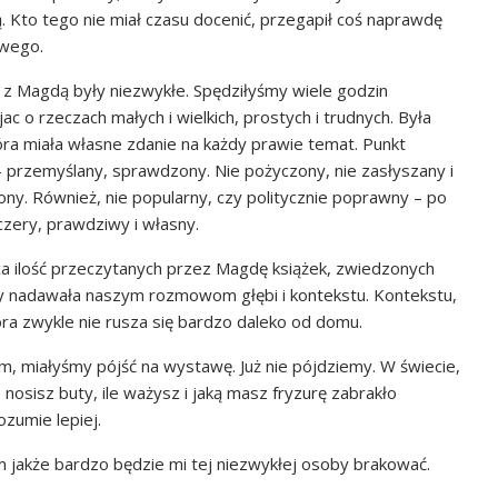
 Kto tego nie miał czasu docenić, przegapił coś naprawdę
wego.
 Magdą były niezwykłe. Spędziłyśmy wiele godzin
ac o rzeczach małych i wielkich, prostych i trudnych. Była
óra miała własne zdanie na każdy prawie temat. Punkt
– przemyślany, sprawdzony. Nie pożyczony, nie zasłyszany i
ny. Również, nie popularny, czy politycznie poprawny – po
czery, prawdziwy i własny.
a ilość przeczytanych przez Magdę książek, zwiedzonych
ży nadawała naszym rozmowom głębi i kontekstu. Kontekstu,
tóra zwykle nie rusza się bardzo daleko od domu.
m, miałyśmy pójść na wystawę. Już nie pójdziemy. W świecie,
nosisz buty, ile ważysz i jaką masz fryzurę zabrakło
ozumie lepiej.
m jakże bardzo będzie mi tej niezwykłej osoby brakować.