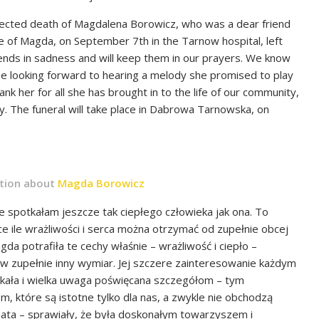
ected death of Magdalena Borowicz, who was a dear friend
 of Magda, on September 7th in the Tarnow hospital, left
iends in sadness and will keep them in our prayers. We know
be looking forward to hearing a melody she promised to play
k her for all she has brought in to the life of our community,
ty. The funeral will take place in Dabrowa Tarnowska, on
ction about
Magda Borowicz
e spotkałam jeszcze tak ciepłego człowieka jak ona. To
e ile wrażliwości i serca można otrzymać od zupełnie obcej
da potrafiła te cechy właśnie – wrażliwość i ciepło –
 w zupełnie inny wymiar. Jej szczere zainteresowanie każdym
kała i wielka uwaga poświęcana szczegółom – tym
, które są istotne tylko dla nas, a zwykle nie obchodzą
iata – sprawiały, że była doskonałym towarzyszem i