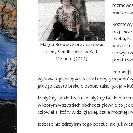
rozmówcą.
wartościo
Rozmowy z
rozprawiaj
osobą, kt
Magda Borowicz przy drzewku
widzenia 
Ireny Sendlerowej w Yad
nie wyuczo
Vashem (2012)
prostu sz
Imponując
wystaw, oglądniętych sztuk i odbytych podró
jakiego często brakuje osobie takiej jak ja – k
Miałyśmy iść do teatru, miałyśmy iść do muzeu
w którym wszystkich obchodzi głownie to jakie 
człowieka, który widzi głębiej, czuje mocniej i r
Jeszcze nie zdążyłam tego poczuć, ale już wie