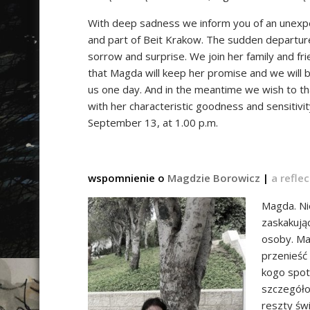
With deep sadness we inform you of an unexp
and part of Beit Krakow. The sudden departure
sorrow and surprise. We join her family and fr
that Magda will keep her promise and we will 
us one day. And in the meantime we wish to than
with her characteristic goodness and sensitivi
September 13, at 1.00 p.m.
wspomnienie o
Magdzie Borowicz
|
a refle
Magda. Ni
zaskakując
osoby. Mag
przenieść
kogo spot
szczegółom
reszty św