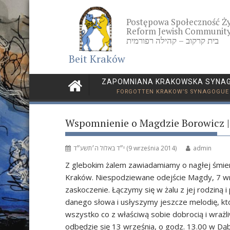
Skip
to
Postępowa Społeczność Ż
content
Reform Jewish Community
בית קרקוב – קהילה רפורמית
Beit Kraków
ZAPOMNIANA KRAKOWSKA SYNA
FORGOTTEN KRAKOW’S SYNAGOGUE
Wspomnienie o Magdzie Borowicz |
י״ד באלול ה׳תשע״ד (9 września 2014)
admin
Z glebokim żalem zawiadamiamy o nagłej śmierc
Kraków. Niespodziewane odejście Magdy, 7 wrz
zaskoczenie. Łączymy się w żalu z jej rodziną
danego słowa i usłyszymy jeszcze melodię, kt
wszystko co z właściwą sobie dobrocią i wrażl
odbędzie się 13 września, o godz. 13.00 w Dą