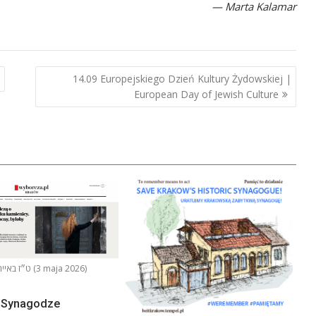
— Marta Kalamar
14.09 Europejskiego Dzień Kultury Żydowskiej |
European Day of Jewish Culture
ט״ז באייר ה׳תשפ״ו (3 maja 2026)
o Synagodze