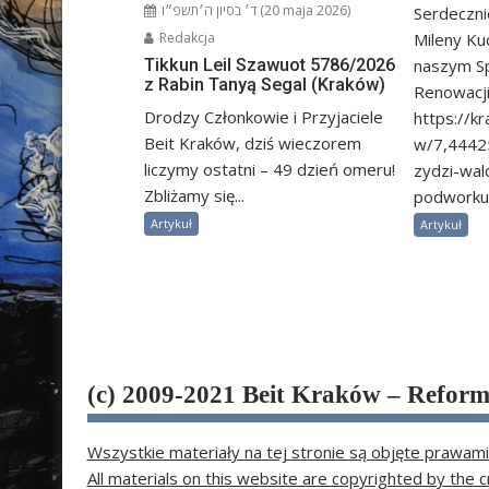
ד׳ בסיון ה׳תשפ״ו (20 maja 2026)
Serdeczni
Mileny Ku
Redakcja
naszym S
Tikkun Leil Szawuot 5786/2026
z Rabin Tanyą Segal (Kraków)
Renowacji
Drodzy Członkowie i Przyjaciele
https://k
Beit Kraków, dziś wieczorem
w/7,4442
liczymy ostatni – 49 dzień omeru!
zydzi-wal
Zbliżamy się...
podworku-
Artykuł
Artykuł
(c) 2009-2021 Beit Kraków – Refor
Wszystkie materiały na tej stronie są objęte prawami
All materials on this website are copyrighted by the