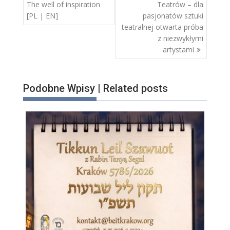
wpisu
The well of inspiration
Teatrów – dla
[PL | EN]
pasjonatów sztuki
teatralnej otwarta próba
z niezwykłymi
artystami
Podobne Wpisy | Related posts