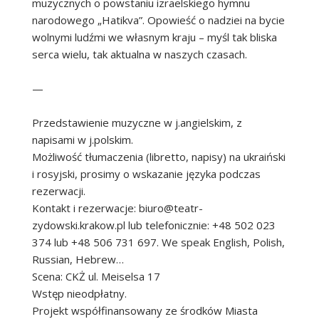
muzycznych o powstaniu izraelskiego hymnu
narodowego „Hatikva”. Opowieść o nadziei na bycie
wolnymi ludźmi we własnym kraju – myśl tak bliska
serca wielu, tak aktualna w naszych czasach.
—
Przedstawienie muzyczne w j.angielskim, z
napisami w j.polskim.
Możliwość tłumaczenia (libretto, napisy) na ukraiński
i rosyjski, prosimy o wskazanie języka podczas
rezerwacji.
Kontakt i rezerwacje: biuro@teatr-
zydowski.krakow.pl lub telefonicznie: +48 502 023
374 lub +48 506 731 697. We speak English, Polish,
Russian, Hebrew…
Scena: CKŻ ul. Meiselsa 17
Wstęp nieodpłatny.
Projekt współfinansowany ze środków Miasta