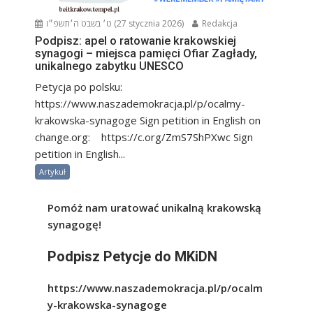
ט׳ בשבט ה׳תשפ״ו (27 stycznia 2026)
Redakcja
Podpisz: apel o ratowanie krakowskiej
synagogi – miejsca pamięci Ofiar Zagłady,
unikalnego zabytku UNESCO
Petycja po polsku:
https://www.naszademokracja.pl/p/ocalmy-
krakowska-synagoge Sign petition in English on
change.org: https://c.org/ZmS7ShPXwc Sign
petition in English...
Artykuł
Pomóż nam uratować unikalną krakowską
synagogę!
Podpisz Petycje do MKiDN
https://www.naszademokracja.pl/p/ocalm
y-krakowska-synagoge