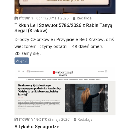
ד׳ בסיון ה׳תשפ״ו (20 maja 2026)
Redakcja
Tikkun Leil Szawuot 5786/2026 z Rabin Tanyą
Segal (Kraków)
Drodzy Członkowie i Przyjaciele Beit Kraków, dziś
wieczorem liczymy ostatni – 49 dzień omeru!
Zbliżamy się...
Artykuł
ט״ז באייר ה׳תשפ״ו (3 maja 2026)
Redakcja
Artykuł o Synagodze