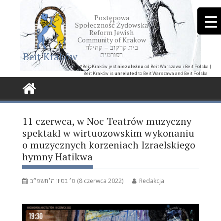
Skip
to
Postępowa
Społeczność Żydowska
content
Reform Jewish
Community of Krakow
בית קרקוב – קהילה
Beit Kraków
רפורמית
*Beit Kraków jest
niezależna
od Beit Warszawa i Beit Polska |
Beit Kraków is
unrelated
to Beit Warszawa and Beit Polska
11 czerwca, w Noc Teatrów muzyczny
spektakl w wirtuozowskim wykonaniu
o muzycznych korzeniach Izraelskiego
hymny Hatikwa
ט׳ בסיון ה׳תשפ״ב (8 czerwca 2022)
Redakcja