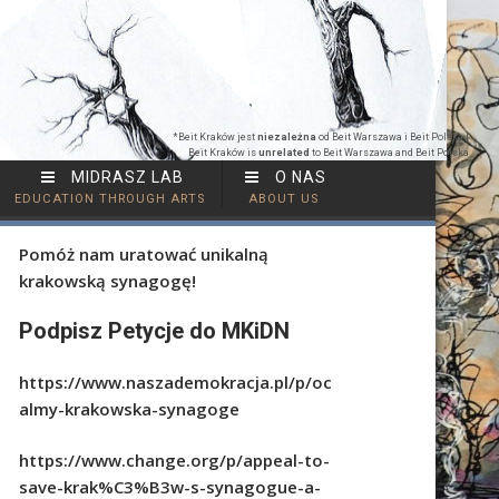
*Beit Kraków jest
niezależna
od Beit Warszawa i Beit Polska |
Beit Kraków is
unrelated
to Beit Warszawa and Beit Polska
MIDRASZ LAB
O NAS
EDUCATION THROUGH ARTS
ABOUT US
Pomóż nam uratować unikalną
krakowską synagogę!
Podpisz Petycje do MKiDN
https://www.naszademokracja.pl/p/oc
almy-krakowska-synagoge
https://www.change.org/p/appeal-to-
save-krak%C3%B3w-s-synagogue-a-