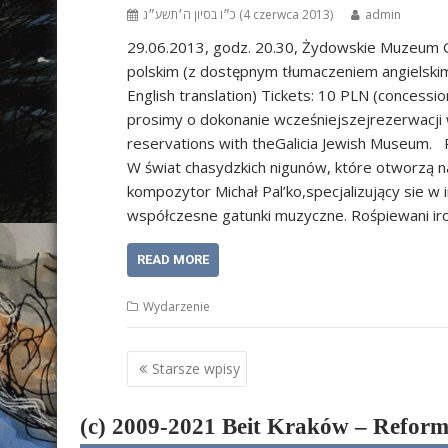
כ״ו בסיון ה׳תשע״ג (4 czerwca 2013)
admin
29.06.2013, godz. 20.30, Żydowskie Muzeum Ga
polskim (z dostępnym tłumaczeniem angielskim) 
English translation) Tickets: 10 PLN (concessi
prosimy o dokonanie wcześniejszejrezerwacji 
reservations with theGalicia Jewish Museum. P
W świat chasydzkich nigunów, które otworzą 
kompozytor Michał Pal’ko,specjalizujący sie 
współczesne gatunki muzyczne. Rośpiewani i
READ MORE
Wydarzenie
Nawigacja
Starsze wpisy
po
wpisach
(c) 2009-2021 Beit Kraków – Refor