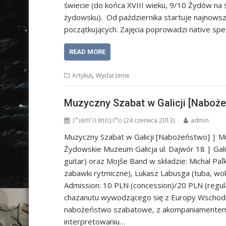
świecie (do końca XVIII wieku, 9/10 Żydów na 
żydowsku). Od października startuje najnowszy
początkujących. Zajęcia poprowadzi native s
READ MORE
,
Artykuł
Wydarzenie
Muzyczny Szabat w Galicji [Nabożeń
ט״ז בתמוז ה׳תשע״ג (24 czerwca 2013)
admin
Muzyczny Szabat w Galicji [Nabożeństwo] | Musi
Żydowskie Muzeum Galicja ul. Dajwór 18 | Gal
guitar) oraz Mojše Band w składzie: Michal Paľk
zabawki rytmiczne), Lukasz Labusga (tuba, wok
Admission: 10 PLN (concession)/20 PLN (regul
chazanutu wywodzącego się z Europy Wschodn
nabożeństwo szabatowe, z akompaniamentem z
interpretowaniu…