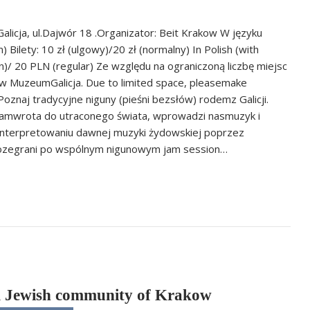
licja, ul.Dajwór 18 .Organizator: Beit Krakow W języku
Bilety: 10 zł (ulgowy)/20 zł (normalny) In Polish (with
on)/ 20 PLN (regular) Ze względu na ograniczoną liczbę miejsc
w MuzeumGalicja. Due to limited space, pleasemake
oznaj tradycyjne niguny (pieśni bezsłów) rodemz Galicji.
namwrota do utraconego świata, wprowadzi nasmuzyk i
w interpretowaniu dawnej muzyki żydowskiej poprzez
rozegrani po wspólnym nigunowym jam session…
m Jewish community of Krakow