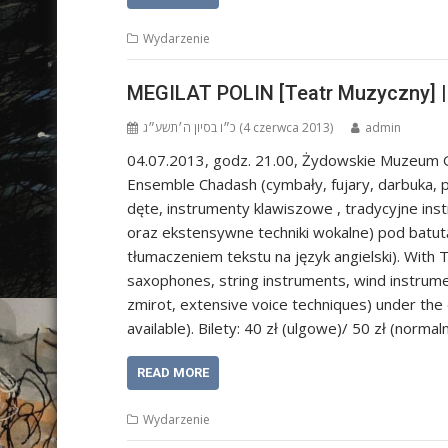
Wydarzenie
MEGILAT POLIN [Teatr Muzyczny] |
כ״ו בסיון ה׳תשע״ג (4 czerwca 2013)
admin
04.07.2013, godz. 21.00, Żydowskie Muzeum Ga
Ensemble Chadash (cymbały, fujary, darbuka, 
dęte, instrumenty klawiszowe , tradycyjne in
oraz ekstensywne techniki wokalne) pod batutą
tłumaczeniem tekstu na język angielski). With
saxophones, string instruments, wind instrume
zmirot, extensive voice techniques) under the di
available). Bilety: 40 zł (ulgowe)/ 50 zł (norma
READ MORE
Wydarzenie