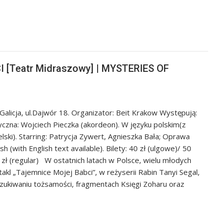
 [Teatr Midraszowy] | MYSTERIES OF
licja, ul.Dajwór 18. Organizator: Beit Krakow Występują:
czna: Wojciech Pieczka (akordeon). W języku polskim(z
ski). Starring: Patrycja Zywert, Agnieszka Bała; Oprawa
h (with English text available). Bilety: 40 zł (ulgowe)/ 50
 zł (regular) W ostatnich latach w Polsce, wielu młodych
kl „Tajemnice Mojej Babci”, w reżyserii Rabin Tanyi Segal,
szukiwaniu tożsamości, fragmentach Księgi Zoharu oraz