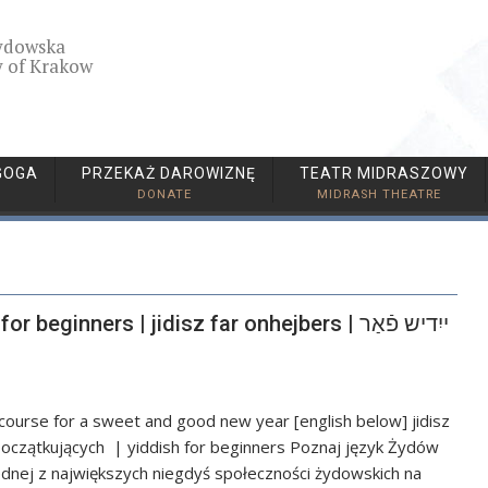
ydowska
 of Krakow
GOGA
PRZEKAŻ DAROWIZNĘ
TEATR MIDRASZOWY
DONATE
MIDRASH THEATRE
ginners | jidisz far onhejbers | ייִדיש פֿאַר
course for a sweet and good new year [english below] jidisz
 jednej z największych niegdyś społeczności żydowskich na