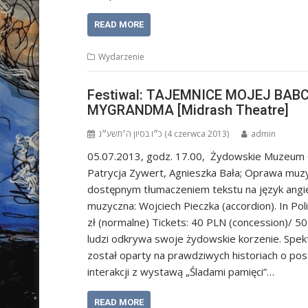
READ MORE
Wydarzenie
Festiwal: TAJEMNICE MOJEJ BABCI
MYGRANDMA [Midrash Theatre]
כ״ו בסיון ה׳תשע״ג (4 czerwca 2013)
admin
05.07.2013, godz. 17.00, Żydowskie Muzeum Ga
Patrycja Zywert, Agnieszka Bała; Oprawa muzy
dostępnym tłumaczeniem tekstu na język angiel
muzyczna: Wojciech Pieczka (accordion). In Polis
zł (normalne) Tickets: 40 PLN (concession)/ 50
ludzi odkrywa swoje żydowskie korzenie. Spekta
został oparty na prawdziwych historiach o po
interakcji z wystawą „Śladami pamięci”…
READ MORE