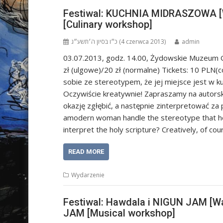
Festiwal: KUCHNIA MIDRASZOWA [W
[Culinary workshop]
כ״ו בסיון ה׳תשע״ג (4 czerwca 2013)
admin
03.07.2013, godz. 14.00, Żydowskie Muzeum Gal
zł (ulgowe)/20 zł (normalne) Tickets: 10 PLN(
sobie ze stereotypem, że jej miejsce jest w kuc
Oczywiście kreatywnie! Zapraszamy na autorsk
okazję zgłębić, a następnie zinterpretować 
amodern woman handle the stereotype that her 
interpret the holy scripture? Creatively, of cou
READ MORE
Wydarzenie
Festiwal: Hawdala i NIGUN JAM [W
JAM [Musical workshop]