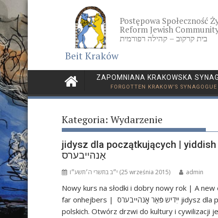
Skip
to
Postępowa Społeczność Ż
content
Reform Jewish Community
בית קרקוב – קהילה רפורמית
Beit Kraków
ZAPOMNIANA KRAKOWSKA SYNA
FORGOTTEN KRAKOW’S SYNAGOGUE
Kategoria:
Wydarzenie
jidysz dla początkujących | yiddish for be
אָנהײבערס
י״ב בתשרי ה׳תשע״ו (25 września 2015)
admin
Nowy kurs na słodki i dobry nowy rok | A new 
far onhejbers | ייִדיש פֿאַר אָנהײבערס jidysz dla początkujących | yiddish for beginners Poznaj język Żydów
polskich. Otwórz drzwi do kultury i cywilizacji