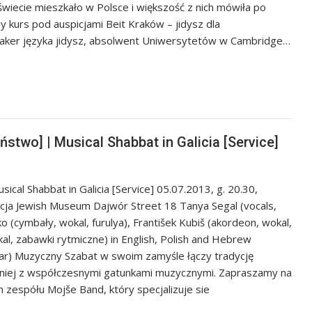
świecie mieszkało w Polsce i większość z nich mówiła po
 kurs pod auspicjami Beit Kraków – jidysz dla
peaker języka jidysz, absolwent Uniwersytetów w Cambridge…
stwo] | Musical Shabbat in Galicia [Service]
cal Shabbat in Galicia [Service] 05.07.2013, g. 20.30,
icja Jewish Museum Dajwór Street 18 Tanya Segal (vocals,
o (cymbały, wokal, furulya), František Kubiš (akordeon, wokal,
al, zabawki rytmiczne) in English, Polish and Hebrew
ar) Muzyczny Szabat w swoim zamyśle łączy tradycję
iej z współczesnymi gatunkami muzycznymi. Zapraszamy na
espółu Mojše Band, który specjalizuje sie