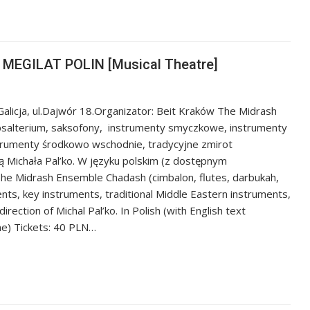
 MEGILAT POLIN [Musical Theatre]
licja, ul.Dajwór 18.Organizator: Beit Kraków The Midrash
psalterium, saksofony, instrumenty smyczkowe, instrumenty
strumenty środkowo wschodnie, tradycyjne zmirot
 Michała Pal’ko. W języku polskim (z dostępnym
 The Midrash Ensemble Chadash (cimbalon, flutes, darbukah,
nts, key instruments, traditional Middle Eastern instruments,
rection of Michal Pal’ko. In Polish (with English text
lne) Tickets: 40 PLN…