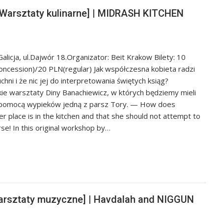
arsztaty kulinarne] | MIDRASH KITCHEN
icja, ul.Dajwór 18.Organizator: Beit Krakow Bilety: 10
concession)/20 PLN(regular) Jak współczesna kobieta radzi
hni i że nic jej do interpretowania świętych ksiąg?
ie warsztaty Diny Banachiewicz, w których będziemy mieli
za pomocą wypieków jedną z parsz Tory. — How does
place is in the kitchen and that she should not attempt to
rse! In this original workshop by…
arsztaty muzyczne] | Havdalah and NIGGUN