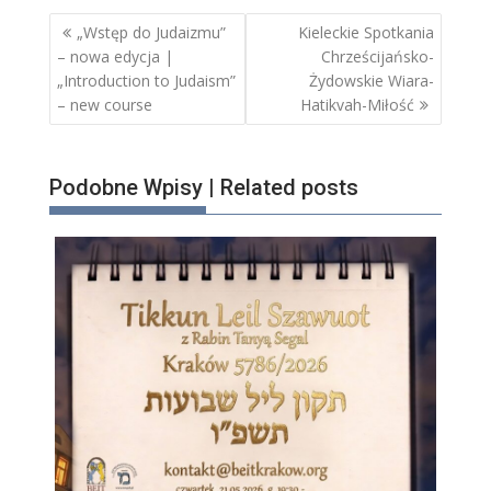
Nawigacja
„Wstęp do Judaizmu”
Kieleckie Spotkania
wpisu
– nowa edycja |
Chrześcijańsko-
„Introduction to Judaism”
Żydowskie Wiara-
– new course
Hatikvah-Miłość
Podobne Wpisy | Related posts