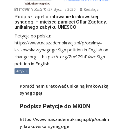
ט׳ בשבט ה׳תשפ״ו (27 stycznia 2026)
Redakcja
Podpisz: apel o ratowanie krakowskiej
synagogi – miejsca pamięci Ofiar Zagłady,
unikalnego zabytku UNESCO
Petycja po polsku:
https://www.naszademokracja.pl/p/ocalmy-
krakowska-synagoge Sign petition in English on
change.org: https://c.org/ZmS7ShPXwc Sign
petition in English...
Artykuł
Pomóż nam uratować unikalną krakowską
synagogę!
Podpisz Petycje do MKiDN
https://www.naszademokracja.pl/p/ocalm
y-krakowska-synagoge