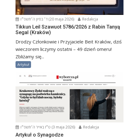
ד׳ בסיון ה׳תשפ״ו (20 maja 2026)
Redakcja
Tikkun Leil Szawuot 5786/2026 z Rabin Tanyą
Segal (Kraków)
Drodzy Członkowie i Przyjaciele Beit Kraków, dziś
wieczorem liczymy ostatni – 49 dzień omeru!
Zbliżamy się...
Artykuł
ט״ז באייר ה׳תשפ״ו (3 maja 2026)
Redakcja
Artykuł o Synagodze