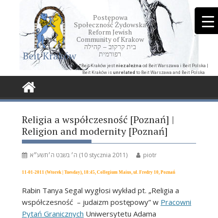
Skip
to
Postępowa
Społeczność Żydowska
content
Reform Jewish
Community of Krakow
בית קרקוב – קהילה
Beit Kraków
רפורמית
*Beit Kraków jest
niezależna
od Beit Warszawa i Beit Polska |
Beit Kraków is
unrelated
to Beit Warszawa and Beit Polska
Religia a współczesność [Poznań] |
Religion and modernity [Poznań]
ה׳ בשבט ה׳תשע״א (10 stycznia 2011)
piotr
11-01-2011 (Wtorek | Tuesday), 18:45, Collegium Maius, ul. Fredry 10, Poznań
Rabin Tanya Segal wygłosi wykład pt. „Religia a
współczesność – judaizm postępowy” w
Pracowni
Pytań Granicznych
Uniwersytetu Adama