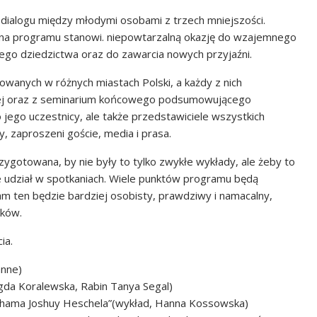
ialogu między młodymi osobami z trzech mniejszości.
czna programu stanowi. niepowtarzalną okazję do wzajemnego
ojego dziedzictwa oraz do zawarcia nowych przyjaźni.
owanych w różnych miastach Polski, a każdy z nich
wej oraz z seminarium końcowego podsumowującego
 jego uczestnicy, ale także przedstawiciele wszystkich
y, zaproszeni goście, media i prasa.
ygotowana, by nie były to tylko zwykłe wykłady, ale żeby to
ie udział w spotkaniach. Wiele punktów programu będą
m ten będzie bardziej osobisty, prawdziwy i namacalny,
ików.
ia.
anne)
da Koralewska, Rabin Tanya Segal)
ahama Joshuy Heschela”(wykład, Hanna Kossowska)