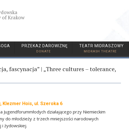
ydowska
 of Krakow
GOGA
PRZEKAŻ DAROWIZNĘ
TEATR MIDRASZOWY
DONATE
MIDRASH THEATRE
ja, fascynacja” | „Three cultures – tolerance,
0, Klezmer Hois, ul. Szeroka 6
ura Jugendforummłodych działającego przy Niemieckim
 do młodzieży z trzech mniejszości narodowych
j i żydowskiej.