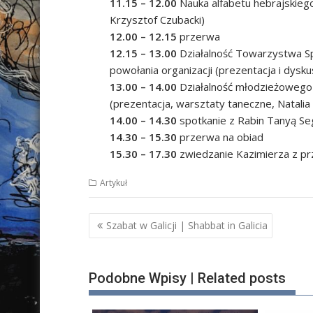
11.15 – 12.00
Nauka alfabetu hebrajskiego
Krzysztof Czubacki)
12.00 – 12.15
przerwa
12.15 – 13.00
Działalność Towarzystwa Sp
powołania organizacji (prezentacja i dysk
13.00 – 14.00
Działalność młodzieżowego 
(prezentacja, warsztaty taneczne, Natalia 
14.00 – 14.30
spotkanie z Rabin Tanyą Seg
14.30 – 15.30
przerwa na obiad
15.30 – 17.30
zwiedzanie Kazimierza z pr
Artykuł
Nawigacja
Szabat w Galicji | Shabbat in Galicia
wpisu
Podobne Wpisy | Related posts