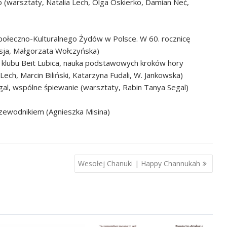
 (warsztaty, Natalia Lech, Olga Oskierko, Damian Neć,
ołeczno-Kulturalnego Żydów w Polsce. W 60. rocznicę
usja, Małgorzata Wołczyńska)
klubu Beit Lubica, nauka podstawowych kroków hory
Lech, Marcin Biliński, Katarzyna Fudali, W. Jankowska)
al, wspólne śpiewanie (warsztaty, Rabin Tanya Segal)
zewodnikiem (Agnieszka Misina)
Wesołej Chanuki | Happy Channukah