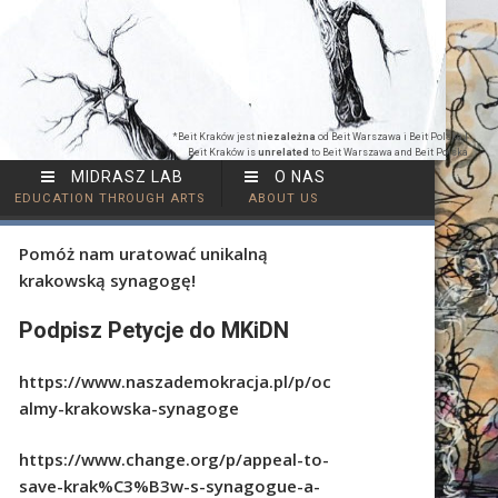
*Beit Kraków jest
niezależna
od Beit Warszawa i Beit Polska |
Beit Kraków is
unrelated
to Beit Warszawa and Beit Polska
MIDRASZ LAB
O NAS
EDUCATION THROUGH ARTS
ABOUT US
Pomóż nam uratować unikalną
krakowską synagogę!
Podpisz Petycje do MKiDN
https://www.naszademokracja.pl/p/oc
almy-krakowska-synagoge
https://www.change.org/p/appeal-to-
save-krak%C3%B3w-s-synagogue-a-