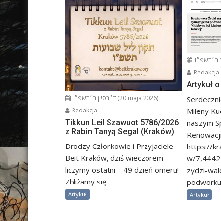
Redakcja
Artykuł 
ד׳ בסיון ה׳תשפ״ו (20 maja 2026)
Serdeczni
Mileny Ku
Redakcja
naszym S
Tikkun Leil Szawuot 5786/2026
z Rabin Tanyą Segal (Kraków)
Renowacji
Drodzy Członkowie i Przyjaciele
https://k
Beit Kraków, dziś wieczorem
w/7,4442
liczymy ostatni – 49 dzień omeru!
zydzi-wal
Zbliżamy się...
podworku-
Artykuł
Artykuł