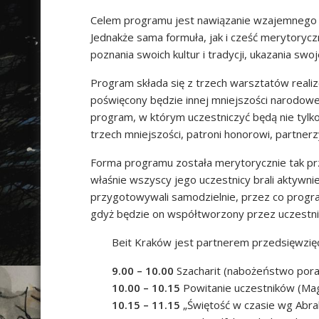
Celem programu jest nawiązanie wzajemnego d
Jednakże sama formuła, jak i cześć merytory
poznania swoich kultur i tradycji, ukazania sw
Program składa się z trzech warsztatów realiz
poświęcony będzie innej mniejszości narodo
program, w którym uczestniczyć będą nie tylko
trzech mniejszości, patroni honorowi, partnerz
Forma programu została merytorycznie tak prz
właśnie wszyscy jego uczestnicy brali aktywn
przygotowywali samodzielnie, przez co progra
gdyż będzie on współtworzony przez uczestn
Beit Kraków jest partnerem przedsięwzięc
9.00 – 10.00
Szacharit (nabożeństwo por
10.00 – 10.15
Powitanie uczestników (Mag
10.15 – 11.15
„Świętość w czasie wg Abr