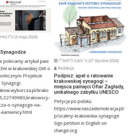
ט״ז באייר ה׳תשפ״ו (3 maja 2026)
o Synagodze
e polecamy artykuł pani
ט׳ בשבט ה׳תשפ״ו (27 stycznia 2026)
chni w krakowskiej GW o
Redakcja
połecznym Projekcie
Podpisz: apel o ratowanie
krakowskiej synagogi –
 Synagogi.
miejsca pamięci Ofiar Zagłady,
rakow.wyborcza.pl/krako
unikalnego zabytku UNESCO
5,32749980,krakowscy-
Petycja po polsku:
cza-o-synagoge-na-
https://www.naszademokracja.pl/
kamienicy.html
p/ocalmy-krakowska-synagoge
Sign petition in English on
change.org: