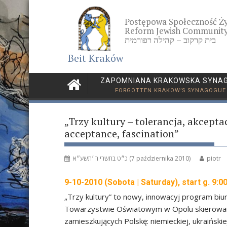
Skip
to
Postępowa Społeczność Ż
content
Reform Jewish Community
בית קרקוב – קהילה רפורמית
Beit Kraków
ZAPOMNIANA KRAKOWSKA SYNA
FORGOTTEN KRAKOW’S SYNAGOGUE
„Trzy kultury – tolerancja, akceptac
acceptance, fascination”
כ״ט בתשרי ה׳תשע״א (7 października 2010)
piotr
9-10-2010 (Sobota | Saturday), start g. 9:0
„Trzy kultury” to nowy, innowacyj program bi
Towarzystwie Oświatowym w Opolu skierowany
zamieszkujących Polskę: niemieckiej, ukraińskie